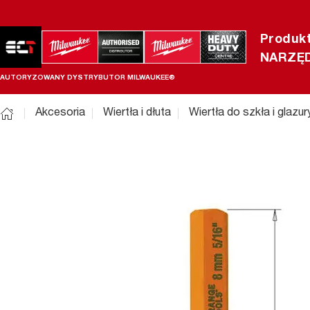
Produk
NARZĘD
AUTORYZOWANY DYSTRYBUTOR MILWAUKEE®
Akcesoria
Wiertła i dłuta
Wiertła do szkła i glazur