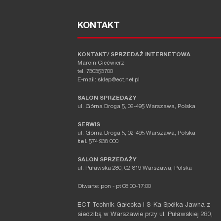
KONTAKT
KONTAKT/ SPRZEDAŻ INTERNETOWA
Marcin Ciećwierz
tel. 730353700
E-mail: sklep@ect.net.pl
SALON SPRZEDAŻY
ul. Górna Droga 5, 02-495 Warszawa, Polska
SERWIS
ul. Górna Droga 5, 02-495 Warszawa, Polska
tel.
574 938 000
SALON SPRZEDAŻY
ul. Puławska 280, 02-819 Warszawa, Polska
Otwarte: pon - pt 08:00-17:00
ECT Technik Gałecka i S-Ka Spółka Jawna z
siedzibą w Warszawie przy ul. Puławskiej 280,