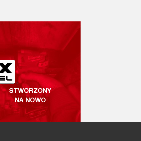
STWORZONY
NA NOWO