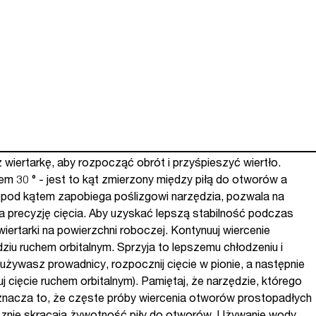
 wiertarkę, aby rozpocząć obrót i przyśpieszyć wiertło.
em 30 ° - jest to kąt zmierzony między piłą do otworów a
 pod kątem zapobiega poślizgowi narzędzia, pozwala na
za precyzję cięcia. Aby uzyskać lepszą stabilność podczas
wiertarki na powierzchni roboczej. Kontynuuj wiercenie
iu ruchem orbitalnym. Sprzyja to lepszemu chłodzeniu i
używasz prowadnicy, rozpocznij cięcie w pionie, a następnie
j cięcie ruchem orbitalnym). Pamiętaj, że narzędzie, którego
Oznacza to, że częste próby wiercenia otworów prostopadłych