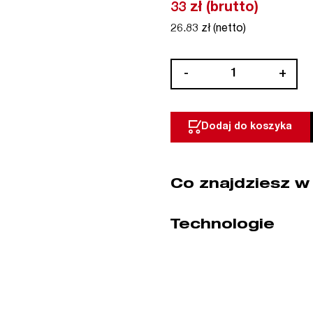
33 zł (brutto)
26.83 zł (netto)
ilość
-
+
Wiertło
diamentowe
DIA
Dodaj do koszyka
10
mm
CMT
Co znajdziesz w
(nr
kat.
552-
Technologie
010)