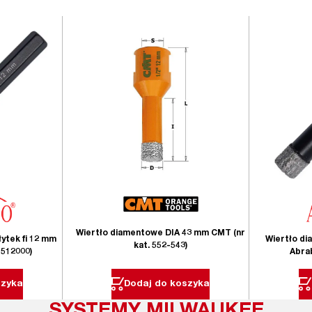
Wiertło diamentowe DIA 43 mm CMT (nr
ytek fi 12 mm
Wiertło di
kat. 552-543)
1512000)
Abrab
szyka
Dodaj do koszyka