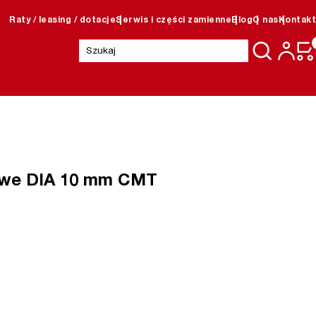
Raty / leasing / dotacje
Serwis i części zamienne
Blog
O nas
Kontakt
Szukaj:
owe DIA 10 mm CMT