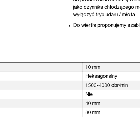
do powierzchni roboczej zna
jako czynnika chłodzącego m
wyłączyć tryb udaru / młota
Do wiertła proponujemy szab
10 mm
Heksagonalny
1500-4000 obr/min
Nie
40 mm
80 mm