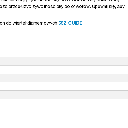
cznie skracają żywotność piły do otworów. Używanie wody
oże przedłużyć żywotność piły do otworów. Upewnij się, aby
lon do wierteł diamentowych
552-GUIDE