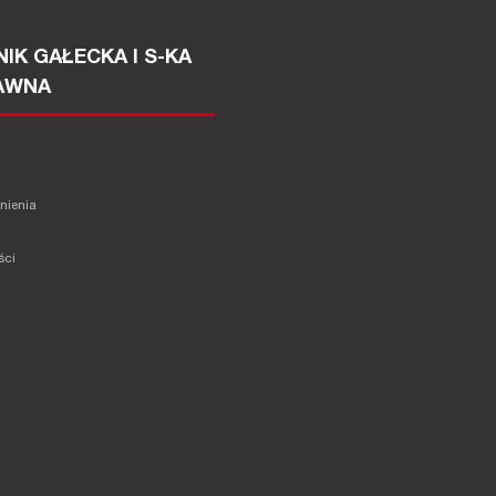
IK GAŁECKA I S-KA
AWNA
żnienia
ści