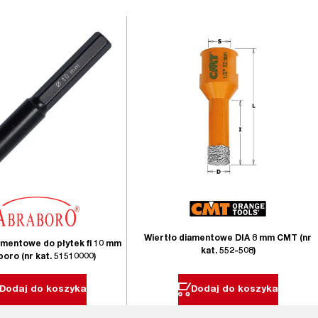
Wiertło diamentowe DIA 8 mm CMT (nr
amentowe do płytek fi 10 mm
kat. 552-508)
oro (nr kat. 51510000)
Dodaj do koszyka
Dodaj do koszyka