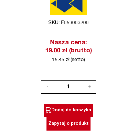
SKU: F053003200
Nasza cena:
19.00 zł (brutto)
15.45 zł (netto)
ilość
-
+
Wiertło
piórowe
fi
Dodaj do koszyka
32
x
Zapytaj o produkt
150
mm