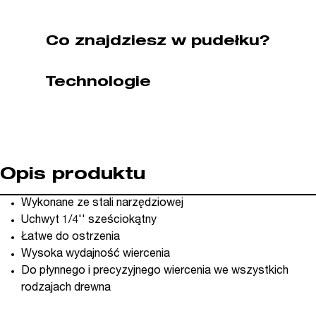
FISCH
(nr
Co znajdziesz w pudełku?
kat.
F053003200)
Technologie
Opis produktu
Wykonane ze stali narzędziowej
Uchwyt 1/4'' sześciokątny
Łatwe do ostrzenia
Wysoka wydajność wiercenia
Do płynnego i precyzyjnego wiercenia we wszystkich
rodzajach drewna