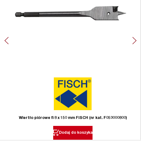
Wiertło piórowe fi 8 x 150 mm FISCH (nr kat. F053000800)
Dodaj do koszyka