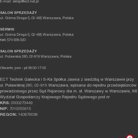
E-mail: sklep@ect.net.pl
SALON SPRZEDAŻY
ul. Górna Droga 5, 02-495 Warszawa, Polska
SERWIS
ul. Górna Droga 5, 02-495 Warszawa, Polska
tel.
574 938 000
SALON SPRZEDAŻY
ul. Puławska 280, 02-819 Warszawa, Polska
Otwarte: pon - pt 08:00-17:00
ECT Technik Gałecka i S-Ka Spółka Jawna z siedzibą w Warszawie przy
ul. Puławskiej 280, 02-819 Warszawa, wpisana do rejestru przedsiębiorców
prowadzonego przez Sąd Rejonowy dla m. st. Warszawy w Warszawie, XIII
Wydział Gospodarczy Krajowego Rejestru Sądowego pod nr
KRS:
0000273449
NIP:
7010055615
REGON:
140879038