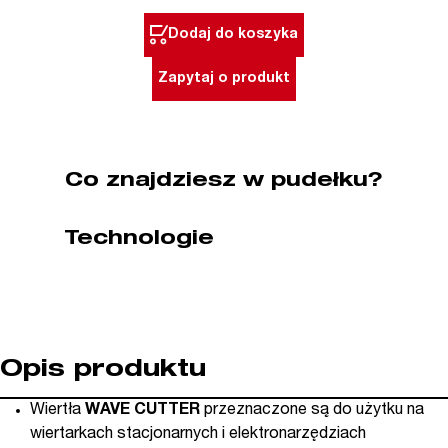
Forstner
Dodaj do koszyka
fi
45
Zapytaj o produkt
mm
Wave
Cutter
FISCH
Co znajdziesz w pudełku?
(nr
kat.
Technologie
F031704500)
Opis produktu
Wiertła
WAVE CUTTER
przeznaczone są do użytku na
wiertarkach stacjonarnych i elektronarzędziach