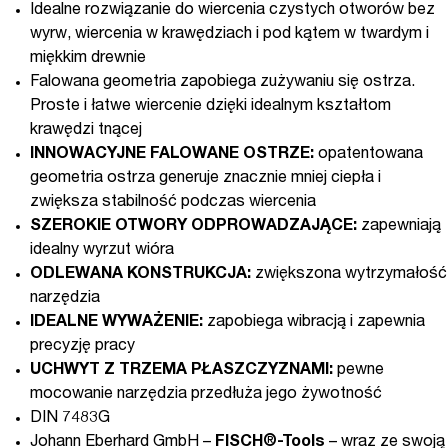
Idealne rozwiązanie do wiercenia czystych otworów bez
wyrw, wiercenia w krawędziach i pod kątem w twardym i
miękkim drewnie
Falowana geometria zapobiega zużywaniu się ostrza.
Proste i łatwe wiercenie dzięki idealnym kształtom
krawędzi tnącej
INNOWACYJNE FALOWANE OSTRZE:
opatentowana
geometria ostrza generuje znacznie mniej ciepła i
zwiększa stabilność podczas wiercenia
SZEROKIE OTWORY ODPROWADZAJĄCE:
zapewniają
idealny wyrzut wióra
ODLEWANA KONSTRUKCJA:
zwiększona wytrzymałość
narzędzia
IDEALNE WYWAŻENIE:
zapobiega wibracją i zapewnia
precyzję pracy
UCHWYT Z TRZEMA PŁASZCZYZNAMI:
pewne
mocowanie narzędzia przedłuża jego żywotność
DIN 7483G
Johann Eberhard GmbH –
FISCH®-Tools
– wraz ze swoją