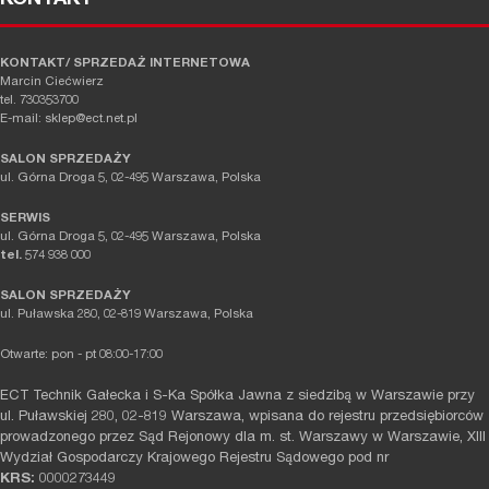
KONTAKT/ SPRZEDAŻ INTERNETOWA
Marcin Ciećwierz
tel. 730353700
E-mail: sklep@ect.net.pl
SALON SPRZEDAŻY
ul. Górna Droga 5, 02-495 Warszawa, Polska
SERWIS
ul. Górna Droga 5, 02-495 Warszawa, Polska
tel.
574 938 000
SALON SPRZEDAŻY
ul. Puławska 280, 02-819 Warszawa, Polska
Otwarte: pon - pt 08:00-17:00
ECT Technik Gałecka i S-Ka Spółka Jawna z siedzibą w Warszawie przy
ul. Puławskiej 280, 02-819 Warszawa, wpisana do rejestru przedsiębiorców
prowadzonego przez Sąd Rejonowy dla m. st. Warszawy w Warszawie, XIII
Wydział Gospodarczy Krajowego Rejestru Sądowego pod nr
KRS:
0000273449