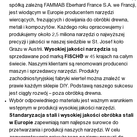
spółką zależną FAMMAB Eberhard France S.A. we Francji,
jest wiodącym w Europie producentem narzędzi
wiercących, frezujących i dowijania do obróbki drewna,
metali i kompozytów. Każdego roku opracowujemy i
produkujemy około 2,5 miliona narzędzi o najwyższej
precyzji i jakości w naszej siedzibie w St. Josef koło
Grazu w Austrii.
Wysokiej jakości narzędzia
są
sprzedawane pod marką
FISCH®
w 45 krajach na całym
świecie. Naszymi klientami są renomowani producenci
maszyn i sprzedawcy narzędzi. Produkty
zachodniostyryjskiej fabryki wierteł można znaleźć w
prawie każdym sklepie DIY. Podstawą naszego sukcesu
jest ciągły rozwój – poza obróbką drewna.
Wybór odpowiedniego materiału jest ważnym warunkiem
wstępnym w produkcji wysokiej jakości narzędzi.
Standaryzacja stali i wysokiej jakości obróbka stali
w Europie
zapewniają nam najlepsze surowce do
przetwarzania i produkcji naszych narzędzi. W celu