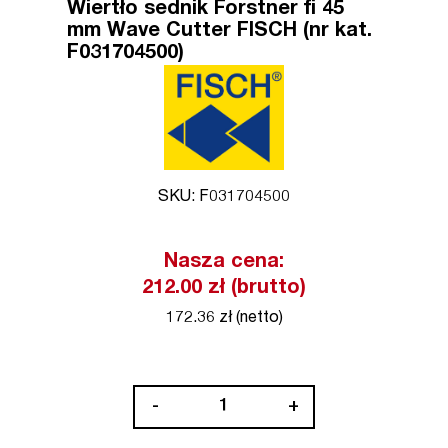
Wiertło sednik Forstner fi 45
mm Wave Cutter FISCH (nr kat.
F031704500)
SKU: F031704500
Nasza cena:
212.00 zł (brutto)
172.36 zł (netto)
ilość
-
+
Wiertło
sednik