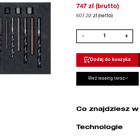
747 zł (brutto)
607.32 zł (netto)
ilość
-
+
Wkład
narzędziowy
35
Dodaj do koszyka
el.
Bahco
(nr
Weź leasing teraz
kat.
FF1E5005)
Co znajdziesz w
Technologie