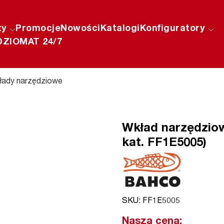
ty
Promocje
Nowości
Katalogi
Konfiguratory
ZIOMAT 24/7
łady narzędziowe
Wkład narzędziow
kat. FF1E5005)
SKU: FF1E5005
Nasza cena: