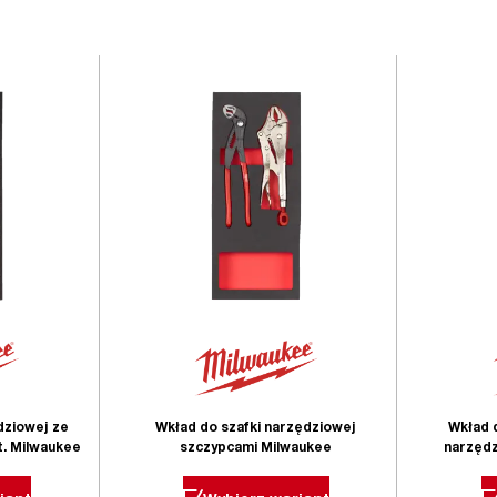
dziowej ze
Wkład do szafki narzędziowej
Wkład 
t. Milwaukee
szczypcami Milwaukee
narzędz