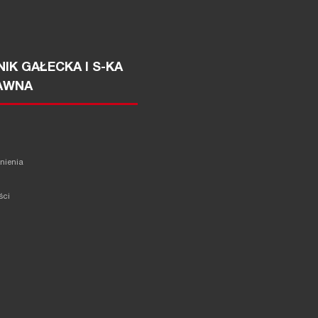
IK GAŁECKA I S-KA
AWNA
żnienia
ści