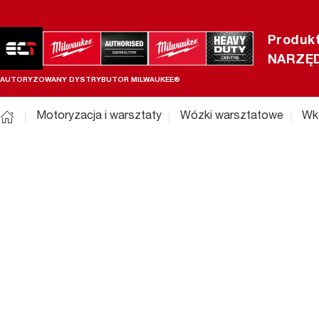
Produk
NARZĘD
AUTORYZOWANY DYSTRYBUTOR MILWAUKEE®
Motoryzacja i warsztaty
Wózki warsztatowe
Wk