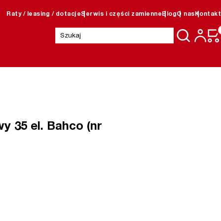
Raty / leasing / dotacje
Serwis i części zamienne
Blog
O nas
Kontakt
Szukaj:
y 35 el. Bahco (nr