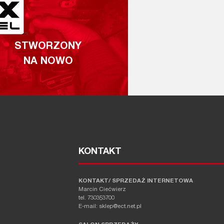
STWORZONY
NA NOWO
KONTAKT
KONTAKT/ SPRZEDAŻ INTERNETOWA
Marcin Ciećwierz
tel. 730353700
E-mail: sklep@ect.net.pl