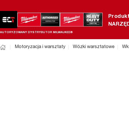
Produk
NARZĘD
AUTORYZOWANY DYSTRYBUTOR MILWAUKEE®
Motoryzacja i warsztaty
Wózki warsztatowe
Wk