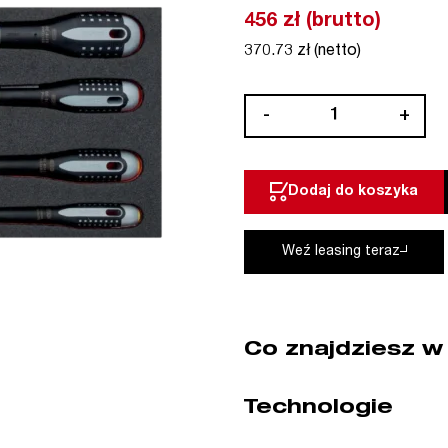
456 zł (brutto)
370.73 zł (netto)
ilość
-
+
Wkład
narzędziowy
7
Dodaj do koszyka
el.
Bahco
(nr
Weź leasing teraz
kat.
FF1E1001)
Co znajdziesz w
Technologie