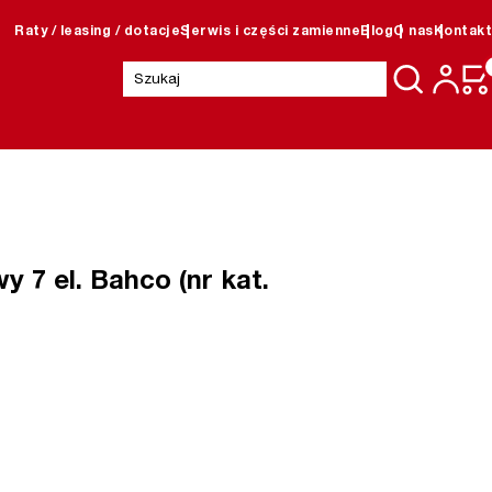
Raty / leasing / dotacje
Serwis i części zamienne
Blog
O nas
Kontakt
Szukaj:
 7 el. Bahco (nr kat.