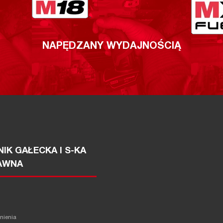
NAPĘDZANY WYDAJNOŚCIĄ
IK GAŁECKA I S-KA
AWNA
żnienia