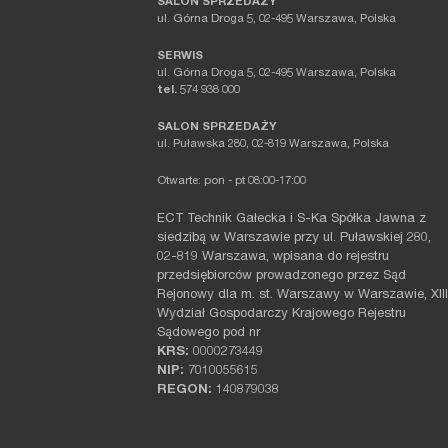
SALON SPRZEDAŻY
ul. Górna Droga 5, 02-495 Warszawa, Polska
SERWIS
ul. Górna Droga 5, 02-495 Warszawa, Polska
tel.
574 938 000
SALON SPRZEDAŻY
ul. Puławska 280, 02-819 Warszawa, Polska
Otwarte: pon - pt 08:00-17:00
ECT Technik Gałecka i S-Ka Spółka Jawna z
siedzibą w Warszawie przy ul. Puławskiej 280,
02-819 Warszawa, wpisana do rejestru
przedsiębiorców prowadzonego przez Sąd
Rejonowy dla m. st. Warszawy w Warszawie, XIII
Wydział Gospodarczy Krajowego Rejestru
Sądowego pod nr
KRS:
0000273449
NIP:
7010055615
REGON:
140879038