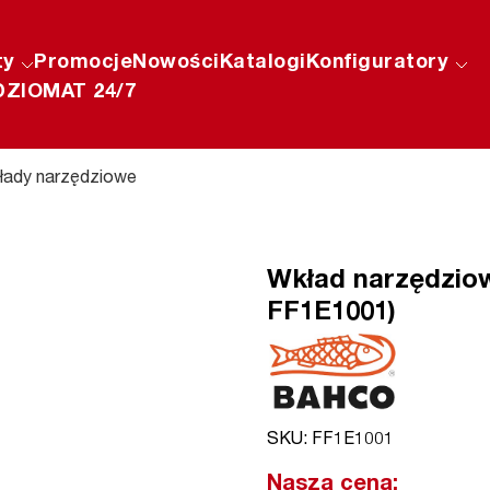
ty
Promocje
Nowości
Katalogi
Konfiguratory
ZIOMAT 24/7
łady narzędziowe
Wkład narzędziowy
FF1E1001)
SKU: FF1E1001
Nasza cena: