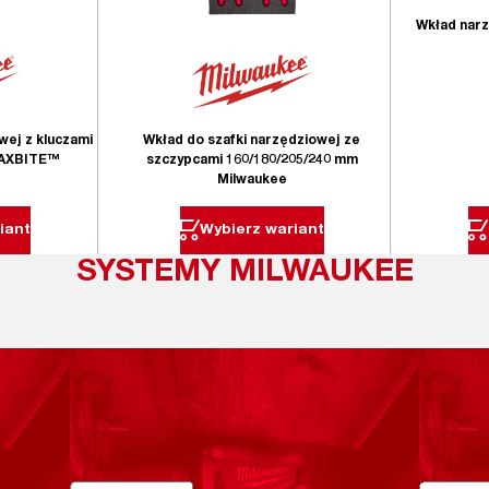
Wkład narzę
wej z kluczami
Wkład do szafki narzędziowej ze
MAXBITE™
szczypcami 160/180/205/240 mm
Milwaukee
iant
Wybierz wariant
SYSTEMY MILWAUKEE