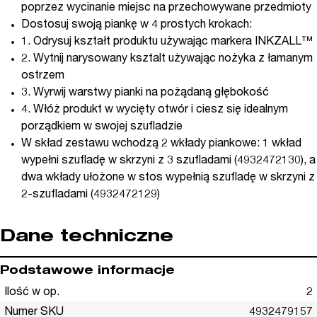
poprzez wycinanie miejsc na przechowywane przedmioty
Dostosuj swoją piankę w 4 prostych krokach:
1. Odrysuj kształt produktu używając markera INKZALL™
2. Wytnij narysowany ksztalt używając nożyka z łamanym
ostrzem
3. Wyrwij warstwy pianki na pożądaną głębokość
4. Włóż produkt w wycięty otwór i ciesz się idealnym
porządkiem w swojej szufladzie
W skład zestawu wchodzą 2 wkłady piankowe: 1 wkład
wypełni szufladę w skrzyni z 3 szufladami (4932472130), a
dwa wkłady ułożone w stos wypełnią szufladę w skrzyni z
2-szufladami (4932472129)
Dane techniczne
Podstawowe informacje
Ilość w op.
2
Numer SKU
4932479157