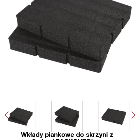
Wkłady piankowe do skrzyni z