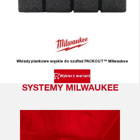
Wkłady piankowe wąskie do szuflad PACKOUT™ Milwaukee
Wybierz wariant
SYSTEMY MILWAUKEE