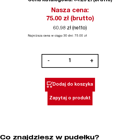
Cena katalogowa: 84.26 zł (brutto)
Nasza cena:
75.00
zł (brutto)
60.98 zł (netto)
Najniższa cena w ciągu 30 dni:
75.00
zł
ilość
-
+
Wkłady
piankowe
do
Dodaj do koszyka
skrzyni
z
Zapytaj o produkt
szufladami
PACKOUT™
Milwaukee
Co znajdziesz w pudełku?