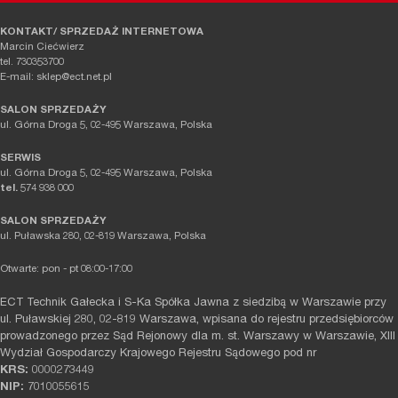
KONTAKT/ SPRZEDAŻ INTERNETOWA
Marcin Ciećwierz
tel. 730353700
E-mail: sklep@ect.net.pl
SALON SPRZEDAŻY
ul. Górna Droga 5, 02-495 Warszawa, Polska
SERWIS
ul. Górna Droga 5, 02-495 Warszawa, Polska
tel.
574 938 000
SALON SPRZEDAŻY
ul. Puławska 280, 02-819 Warszawa, Polska
Otwarte: pon - pt 08:00-17:00
ECT Technik Gałecka i S-Ka Spółka Jawna z siedzibą w Warszawie przy
ul. Puławskiej 280, 02-819 Warszawa, wpisana do rejestru przedsiębiorców
prowadzonego przez Sąd Rejonowy dla m. st. Warszawy w Warszawie, XIII
Wydział Gospodarczy Krajowego Rejestru Sądowego pod nr
KRS:
0000273449
NIP:
7010055615