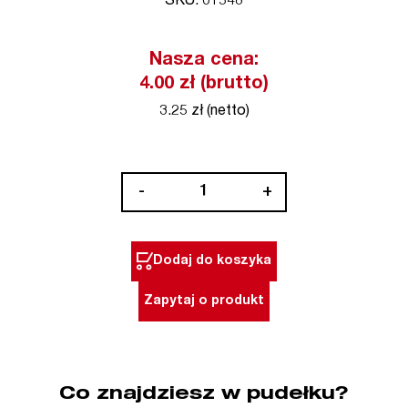
SKU: 01548
Nasza cena:
4.00 zł (brutto)
3.25 zł (netto)
ilość
-
+
Wkrętak
płaski
2,0
Dodaj do koszyka
x
40
Zapytaj o produkt
mm
WIHA
(nr
kat.
Co znajdziesz w pudełku?
01548)