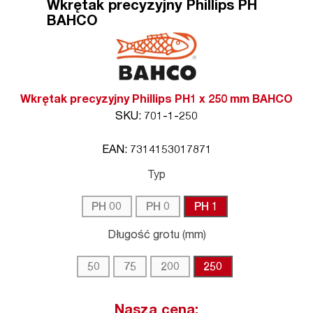
Wkrętak precyzyjny Phillips PH
BAHCO
Wkrętak precyzyjny Phillips PH1 x 250 mm BAHCO
SKU: 701-1-250
EAN: 7314153017871
Typ
PH 00
PH 0
PH 1
Długość grotu (mm)
50
75
200
250
Nasza cena: