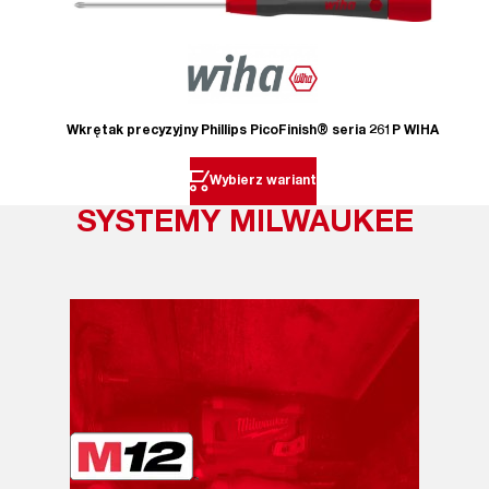
Wkrętak precyzyjny Phillips PicoFinish® seria 261P WIHA
Wybierz wariant
SYSTEMY MILWAUKEE