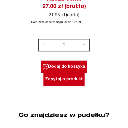
27.00
zł (brutto)
21.95 zł (netto)
Najniższa cena w ciągu 30 dni:
27
zł
ilość
-
+
Wkrętak
precyzyjny
Phillips
Dodaj do koszyka
PH
BAHCO
Zapytaj o produkt
Co znajdziesz w pudełku?