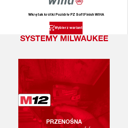
Wkrętak krótki Pozidriv PZ SoftFinish WIHA
Wybierz wariant
SYSTEMY MILWAUKEE
PRZENOŚNA