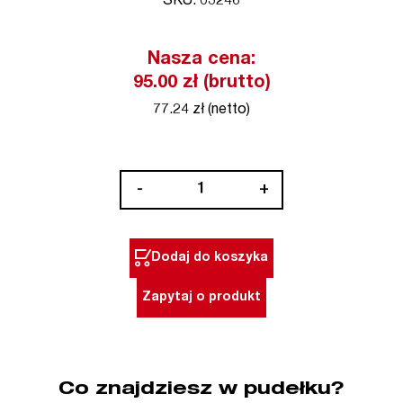
SKU: 03246
Nasza cena:
95.00 zł (brutto)
77.24 zł (netto)
ilość
-
+
Wkrętak
PZ2
x
Dodaj do koszyka
100
mm
Zapytaj o produkt
SoftFinish
WIHA
(nr
kat.
Co znajdziesz w pudełku?
03246)