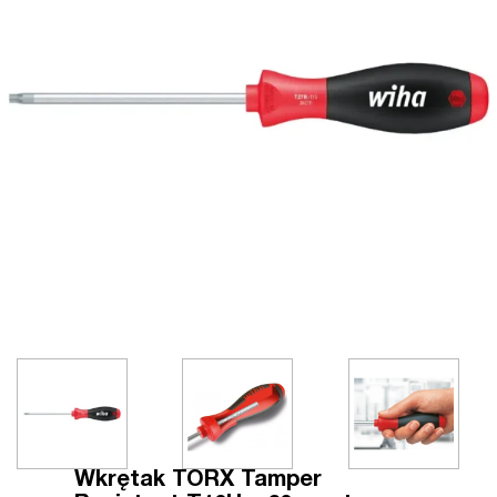
Wkrętak TORX Tamper