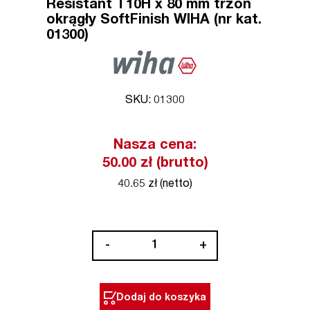
Resistant T10H x 80 mm trzon
okrągły SoftFinish WIHA (nr kat.
01300)
SKU: 01300
Nasza cena:
50.00 zł (brutto)
40.65 zł (netto)
ilość
-
+
Wkrętak
TORX
Tamper
Dodaj do koszyka
Resistant