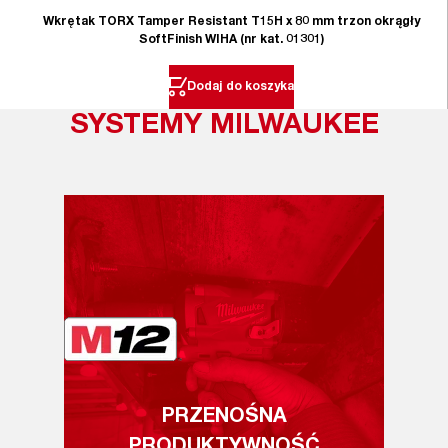
Wkrętak TORX Tamper Resistant T15H x 80 mm trzon okrągły
SoftFinish WIHA (nr kat. 01301)
Dodaj do koszyka
SYSTEMY MILWAUKEE
PRZENOŚNA
PRODUKTYWNOŚĆ