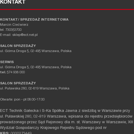
KONTAKT
KONTAKT/ SPRZEDAŻ INTERNETOWA
Marcin Ciećwierz
tel. 730353700
E-mail: sklep@ect.net.pl
SALON SPRZEDAŻY
ul. Górna Droga 5, 02-495 Warszawa, Polska
SERWIS
ul. Górna Droga 5, 02-495 Warszawa, Polska
tel.
574 938 000
SALON SPRZEDAŻY
ul. Puławska 280, 02-819 Warszawa, Polska
Otwarte: pon - pt 08:00-17:00
ECT Technik Gałecka i S-Ka Spółka Jawna z siedzibą w Warszawie przy
ul. Puławskiej 280, 02-819 Warszawa, wpisana do rejestru przedsiębiorców
prowadzonego przez Sąd Rejonowy dla m. st. Warszawy w Warszawie, XIII
Wydział Gospodarczy Krajowego Rejestru Sądowego pod nr
KRS:
0000273449