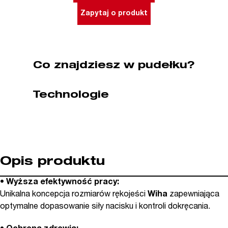
T10H
Zapytaj o produkt
x
80
mm
trzon
Co znajdziesz w pudełku?
okrągły
SoftFinish
Technologie
WIHA
(nr
kat.
01300)
Opis produktu
•
Wyższa efektywność pracy:
Unikalna koncepcja rozmiarów rękojeści
Wiha
zapewniająca
optymalne dopasowanie siły nacisku i kontroli dokręcania.