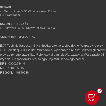
SERWIS
ul. Górna Droga 5, 02-495 Warszawa, Polska
tel.
574 938 000
SALON SPRZEDAŻY
ul. Puławska 280, 02-819 Warszawa, Polska
Otwarte: pon - pt 08:00-17:00
ECT Technik Gałecka i S-Ka Spółka Jawna z siedzibą w Warszawie przy
ul. Puławskiej 280, 02-819 Warszawa, wpisana do rejestru przedsiębiorców
prowadzonego przez Sąd Rejonowy dla m. st. Warszawy w Warszawie, XIII
Wydział Gospodarczy Krajowego Rejestru Sądowego pod nr
KRS:
0000273449
NIP:
7010055615
REGON:
140879038
0