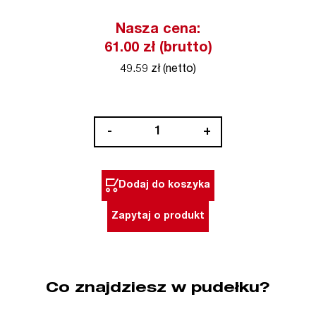
Nasza cena:
61.00 zł (brutto)
49.59 zł (netto)
ilość
-
+
Wykrętak
10
x
Dodaj do koszyka
110
mm
Zapytaj o produkt
WIHA
(nr
kat.
03854)
Co znajdziesz w pudełku?