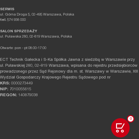
SERWIS
ul. Górna Droga 5, 02-495 Warszawa, Polska
tel.
574 938 000
SALON SPRZEDAŻY
ul. Puławska 280, 02-819 Warszawa, Polska
Otwarte: pon - pt 08:00-17:00
ECT Technik Gałecka i S-Ka Spółka Jawna z siedzibą w Warszawie przy
ul. Puławskiej 280, 02-819 Warszawa, wpisana do rejestru przedsiębiorców
prowadzonego przez Sąd Rejonowy dla m. st. Warszawy w Warszawie, XIII
Wydział Gospodarczy Krajowego Rejestru Sądowego pod nr
KRS:
0000273449
NIP:
7010055615
REGON:
140879038
0