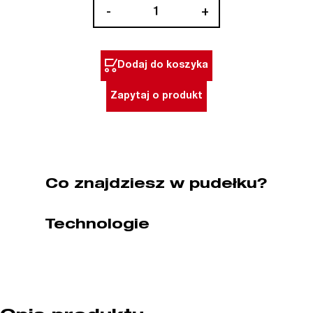
ilość
-
+
Zacisk
do
ram
Dodaj do koszyka
model
H
Zapytaj o produkt
PIHER
Co znajdziesz w pudełku?
Technologie