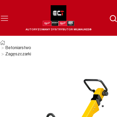
AUTORYZOWANY DYSTRYBUTOR MILWAUKEE®
Betoniarstwo
Zagęszczarki