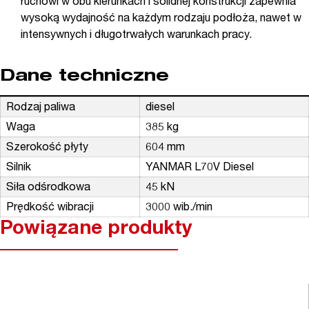
ruchowi w obu kierunkach i solidnej konstrukcji zapewnia
wysoką wydajność na każdym rodzaju podłoża, nawet w
intensywnych i długotrwałych warunkach pracy.
Dane techniczne
Rodzaj paliwa
diesel
Waga
385 kg
Szerokość płyty
604 mm
Silnik
YANMAR L70V Diesel
Siła odśrodkowa
45 kN
Prędkość wibracji
3000 wib./min
Powiązane produkty