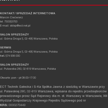
KONTAKT/ SPRZEDAŻ INTERNETOWA
Marcin Ciećwierz
tel. 730353700
E-mail: sklep@ect.net.pl
SALON SPRZEDAŻY
ul. Górna Droga 5, 02-495 Warszawa, Polska
SERWIS
ul. Górna Droga 5, 02-495 Warszawa, Polska
tel.
574 938 000
SALON SPRZEDAŻY
ul. Puławska 280, 02-819 Warszawa, Polska
Otwarte: pon - pt 08:00-17:00
ECT Technik Gałecka i S-Ka Spółka Jawna z siedzibą w Warszawie przy
ul. Puławskiej 280, 02-819 Warszawa, wpisana do rejestru przedsiębiorców
prowadzonego przez Sąd Rejonowy dla m. st. Warszawy w Warszawie, XIII
Wydział Gospodarczy Krajowego Rejestru Sądowego pod nr
KRS:
0000273449