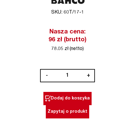
SKU: 60T/17-1
Nasza cena:
96 zł (brutto)
78.05 zł (netto)
ilość
-
+
Zestaw
bitów
udarowych
Dodaj do koszyka
torsion
17
Zapytaj o produkt
el.
Bahco
(nr