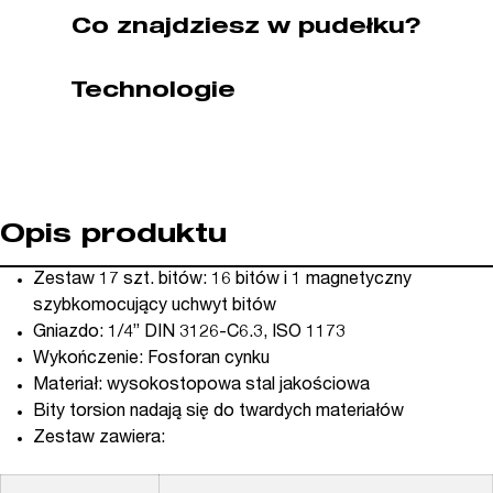
kat.
Co znajdziesz w pudełku?
60T/17-
1)
Technologie
Opis produktu
Zestaw 17 szt. bitów: 16 bitów i 1 magnetyczny
szybkomocujący uchwyt bitów
Gniazdo: 1/4” DIN 3126-C6.3, ISO 1173
Wykończenie: Fosforan cynku
Materiał: wysokostopowa stal jakościowa
Bity torsion nadają się do twardych materiałów
Zestaw zawiera: