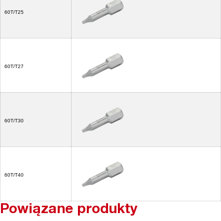
60T/T25
60T/T27
60T/T30
60T/T40
Powiązane produkty