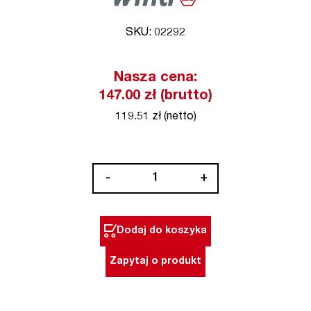
SKU: 02292
Nasza cena:
147.00 zł (brutto)
119.51 zł (netto)
ilość
-
+
Zestaw
kluczy
imbusowych
Dodaj do koszyka
9
szt.
Zapytaj o produkt
z
kulką
HEX