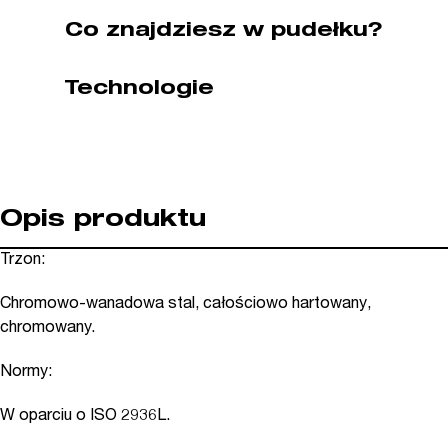
COMPACT
Co znajdziesz w pudełku?
WIHA
(nr
Technologie
kat.
02292)
Opis produktu
Trzon:
Chromowo-wanadowa stal, całościowo hartowany,
chromowany.
Normy:
W oparciu o ISO 2936L.