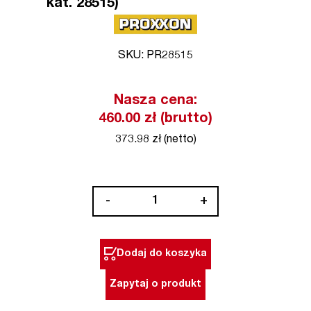
kat. 28515)
SKU: PR28515
Nasza cena:
460.00 zł (brutto)
373.98 zł (netto)
ilość
-
+
Zestaw
modelarsko-
grawerski
Dodaj do koszyka
MICROMOT
60/E
Zapytaj o produkt
PROXXON