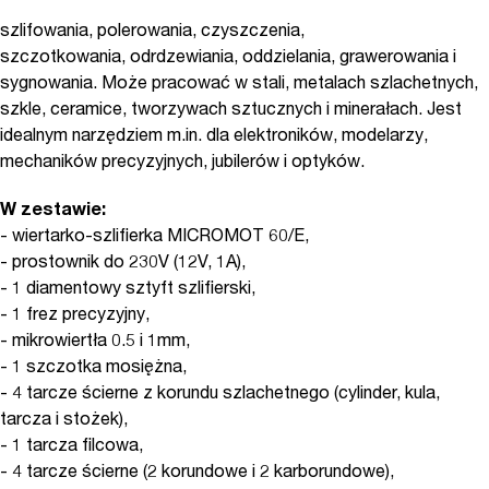
szlifowania, polerowania, czyszczenia,
szczotkowania, odrdzewiania, oddzielania, grawerowania i
sygnowania. Może pracować w stali, metalach szlachetnych,
szkle, ceramice, tworzywach sztucznych i minerałach. Jest
idealnym narzędziem m.in. dla elektroników, modelarzy,
mechaników precyzyjnych, jubilerów i optyków.
W zestawie:
- wiertarko-szlifierka MICROMOT 60/E,
- prostownik do 230V (12V, 1A),
- 1 diamentowy sztyft szlifierski,
- 1 frez precyzyjny,
- mikrowiertła 0.5 i 1mm,
- 1 szczotka mosiężna,
- 4 tarcze ścierne z korundu szlachetnego (cylinder, kula,
tarcza i stożek),
- 1 tarcza filcowa,
- 4 tarcze ścierne (2 korundowe i 2 karborundowe),