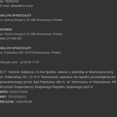
tel. 730353700
E-mail: sklep@ect.net.pl
SALON SPRZEDAŻY
ul. Górna Droga 5, 02-495 Warszawa, Polska
SERWIS
ul. Górna Droga 5, 02-495 Warszawa, Polska
tel.
574 938 000
SALON SPRZEDAŻY
ul. Puławska 280, 02-819 Warszawa, Polska
Otwarte: pon - pt 08:00-17:00
ECT Technik Gałecka i S-Ka Spółka Jawna z siedzibą w Warszawie przy
ul. Puławskiej 280, 02-819 Warszawa, wpisana do rejestru przedsiębiorców
prowadzonego przez Sąd Rejonowy dla m. st. Warszawy w Warszawie, XIII
Wydział Gospodarczy Krajowego Rejestru Sądowego pod nr
KRS:
0000273449
NIP:
7010055615
REGON:
140879038