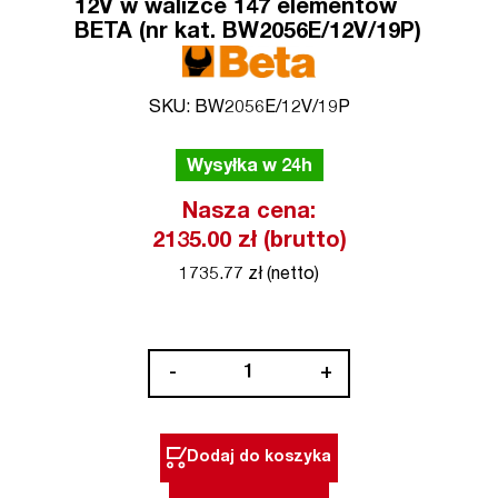
12V w walizce 147 elementów
BETA (nr kat. BW2056E/12V/19P)
SKU: BW2056E/12V/19P
Wysyłka w 24h
Nasza cena:
2135.00 zł (brutto)
1735.77 zł (netto)
ilość
-
+
Zestaw
narzędzi
+
Dodaj do koszyka
wkrętarka
12V