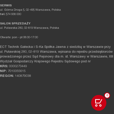
SERWIS
ul. Górna Droga 5, 02-495 Warszawa, Polska
tel.
574 938 000
SALON SPRZEDAŻY
ul. Puławska 280, 02-819 Warszawa, Polska
Otwarte: pon - pt 08:00-17:00
ECT Technik Gałecka i S-Ka Spółka Jawna z siedzibą w Warszawie przy
ul. Puławskiej 280, 02-819 Warszawa, wpisana do rejestru przedsiębiorców
prowadzonego przez Sąd Rejonowy dla m. st. Warszawy w Warszawie, XIII
Wydział Gospodarczy Krajowego Rejestru Sądowego pod nr
KRS:
0000273449
NIP:
7010055615
REGON:
140879038
0