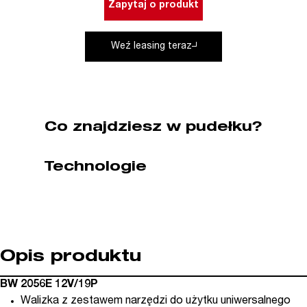
Zapytaj o produkt
w
walizce
Weź leasing teraz
147
elementów
BETA
(nr
kat.
Co znajdziesz w pudełku?
BW2056E/12V/19P)
Technologie
Opis produktu
BW 2056E 12V/19P
Walizka z zestawem narzędzi do użytku uniwersalnego