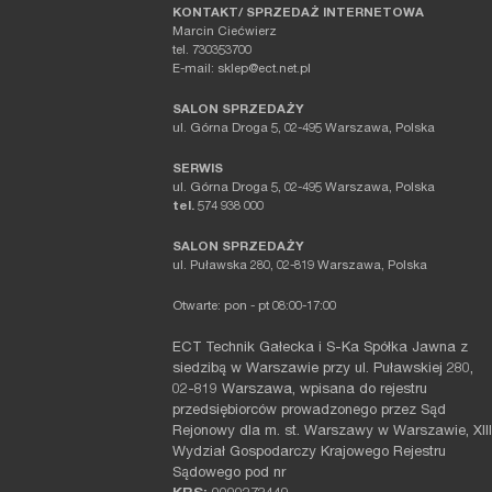
KONTAKT/ SPRZEDAŻ INTERNETOWA
Marcin Ciećwierz
tel. 730353700
E-mail: sklep@ect.net.pl
SALON SPRZEDAŻY
ul. Górna Droga 5, 02-495 Warszawa, Polska
SERWIS
ul. Górna Droga 5, 02-495 Warszawa, Polska
tel.
574 938 000
SALON SPRZEDAŻY
ul. Puławska 280, 02-819 Warszawa, Polska
Otwarte: pon - pt 08:00-17:00
ECT Technik Gałecka i S-Ka Spółka Jawna z
siedzibą w Warszawie przy ul. Puławskiej 280,
02-819 Warszawa, wpisana do rejestru
przedsiębiorców prowadzonego przez Sąd
Rejonowy dla m. st. Warszawy w Warszawie, XIII
Wydział Gospodarczy Krajowego Rejestru
Sądowego pod nr