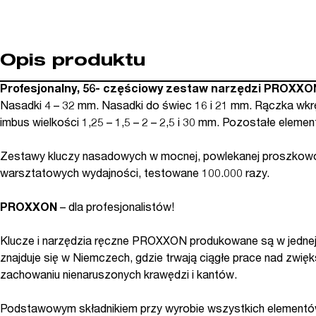
Opis produktu
Profesjonalny, 56- częściowy zestaw narzędzi PROXXON 
Nasadki 4 – 32 mm. Nasadki do świec 16 i 21 mm. Rączka wk
imbus wielkości 1,25 – 1,5 – 2 – 2,5 i 30 mm. Pozostałe elemen
Zestawy kluczy nasadowych w mocnej, powlekanej proszkowo
warsztatowych wydajności, testowane 100.000 razy.
PROXXON
– dla profesjonalistów!
Klucze i narzędzia ręczne PROXXON produkowane są w jednej
znajduje się w Niemczech, gdzie trwają ciągłe prace nad zwięk
zachowaniu nienaruszonych krawędzi i kantów.
Podstawowym składnikiem przy wyrobie wszystkich elementów