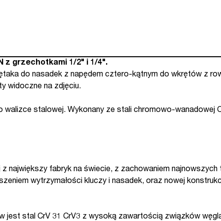
z grzechotkami 1/2" i 1/4".
rętaka do nasadek z napędem cztero-kątnym do wkrętów z ro
ty widoczne na zdjęciu.
 walizce stalowej. Wykonany ze stali chromowo-wanadowej C
 z największy fabryk na świecie, z zachowaniem najnowszych
szeniem wytrzymałości kluczy i nasadek, oraz nowej konstrukcj
 jest stal CrV 31 CrV3 z wysoką zawartością związków węgl