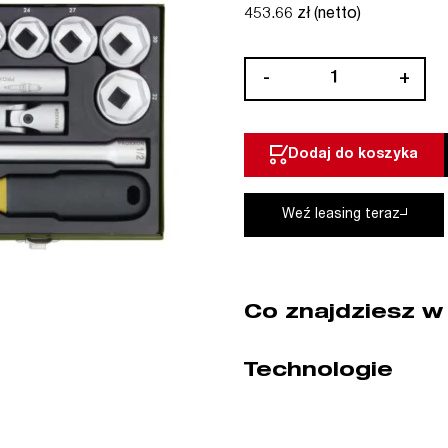
453.66 zł (netto)
ilość
-
+
Zestaw
nasadek
z
Dodaj do koszyka
grzechotką
1/4"
1/2"
Weź leasing teraz
56
cz.
PROXXON
(nr
Co znajdziesz w
kat.
23040)
Technologie