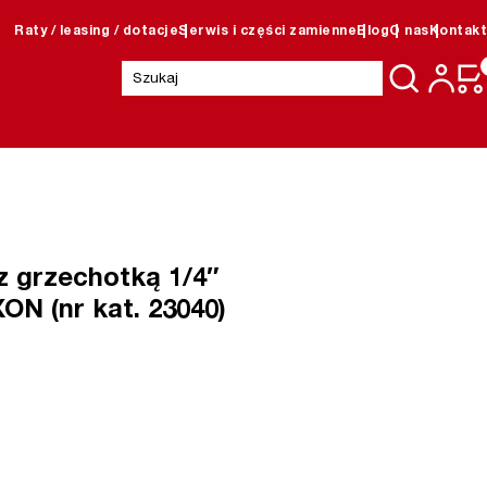
Raty / leasing / dotacje
Serwis i części zamienne
Blog
O nas
Kontakt
Szukaj:
 grzechotką 1/4″
ON (nr kat. 23040)