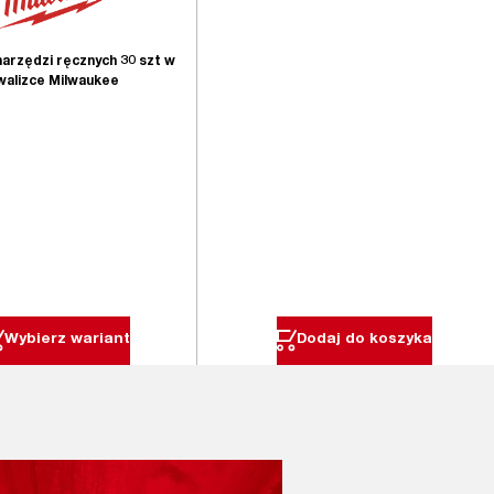
arzędzi ręcznych 30 szt w
walizce Milwaukee
Wybierz wariant
Dodaj do koszyka