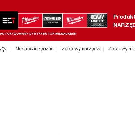
Produk
NARZĘD
AUTORYZOWANY DYSTRYBUTOR MILWAUKEE®
Narzędzia ręczne
Zestawy narzędzi
Zestawy mi