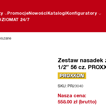
ty
Promocje
Nowości
Katalogi
Konfiguratory
ZIOMAT 24/7
eszane
Zestaw nasadek z
1/2″ 56 cz. PROXX
SKU: PR23040
Nasza cena:
558.00 zł (brutto)