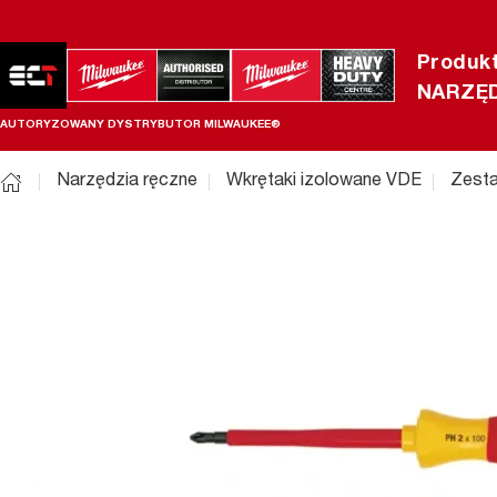
Produk
NARZĘD
AUTORYZOWANY DYSTRYBUTOR MILWAUKEE®
Narzędzia ręczne
Wkrętaki izolowane VDE
Zest