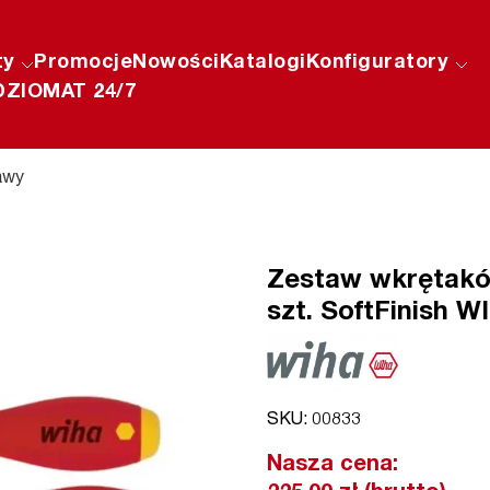
ty
Promocje
Nowości
Katalogi
Konfiguratory
ZIOMAT 24/7
awy
Zestaw wkrętakó
szt. SoftFinish WI
SKU: 00833
Nasza cena: