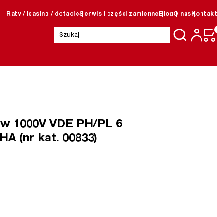
Raty / leasing / dotacje
Serwis i części zamienne
Blog
O nas
Kontakt
Szukaj:
w 1000V VDE PH/PL 6
HA (nr kat. 00833)