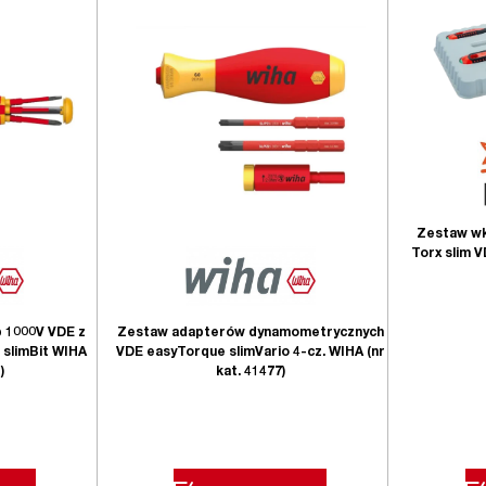
Zestaw wk
Torx slim V
p 1000V VDE z
Zestaw adapterów dynamometrycznych
 slimBit WIHA
VDE easyTorque slimVario 4-cz. WIHA (nr
)
kat. 41477)