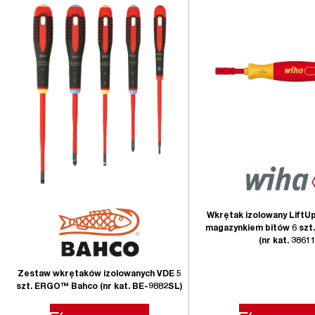
Wkrętak izolowany LiftU
magazynkiem bitów 6 szt.
(nr kat. 38611
Zestaw wkrętaków izolowanych VDE 5
szt. ERGO™ Bahco (nr kat. BE-9882SL)