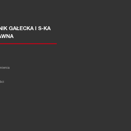
IK GAŁECKA I S-KA
AWNA
żnienia
ści