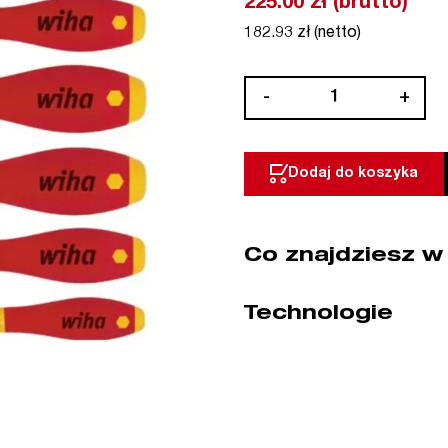
225.00 zł (brutto)
182.93 zł (netto)
ilość
-
+
Zestaw
wkrętaków
1000V
Dodaj do koszyka
VDE
PH/PL
6
Co znajdziesz w
szt.
SoftFinish
WIHA
Technologie
(nr
kat.
00833)