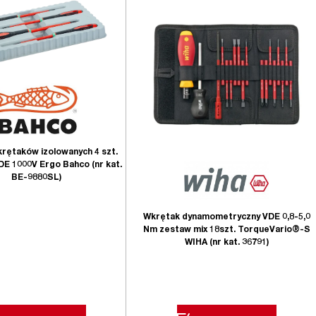
rętaków izolowanych 4 szt.
DE 1000V Ergo Bahco (nr kat.
BE-9880SL)
Wkrętak dynamometryczny VDE 0,8-5,0
Nm zestaw mix 18szt. TorqueVario®-S
WIHA (nr kat. 36791)