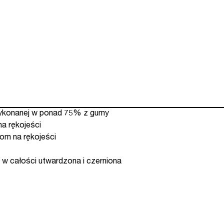
wykonanej w ponad 75% z gumy
a rękojeści
iom na rękojeści
 w całości utwardzona i czerniona