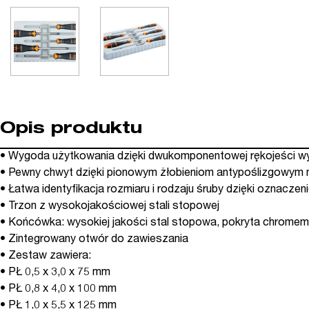
Opis produktu
• Wygoda użytkowania dzięki dwukomponentowej rękojeści 
• Pewny chwyt dzięki pionowym żłobieniom antypoślizgowym n
• Łatwa identyfikacja rozmiaru i rodzaju śruby dzięki oznaczen
• Trzon z wysokojakościowej stali stopowej
• Końcówka: wysokiej jakości stal stopowa, pokryta chromem
• Zintegrowany otwór do zawieszania
• Zestaw zawiera:
• PŁ 0,5 x 3,0 x 75 mm
• PŁ 0,8 x 4,0 x 100 mm
• PŁ 1,0 x 5,5 x 125 mm