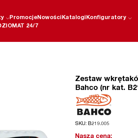
ty
Promocje
Nowości
Katalogi
Konfiguratory
ZIOMAT 24/7
Zestaw wkrętaków
Bahco (nr kat. B2
SKU: B219.005
Nasza cena: