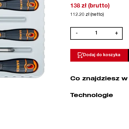
138 zł (brutto)
112.20 zł (netto)
ilość
-
+
Zestaw
wkrętaków
PŁ/PH
Dodaj do koszyka
5
cz.
Fit
Co znajdziesz w
Bahco
(nr
kat.
Technologie
B219.005)