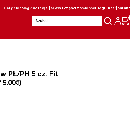
Raty / leasing / dotacje
Serwis i części zamienne
Blog
O nas
Kontakt
Szukaj:
 PŁ/PH 5 cz. Fit
19.005)