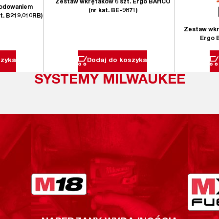
Zestaw wkrętaków 6 szt. Ergo BAHCO
kodowaniem
(nr kat. BE-9871)
at. B219.010RB)
Zestaw wkrę
Ergo 
szyka
Dodaj do koszyka
SYSTEMY MILWAUKEE