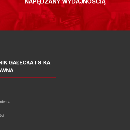
NAPĘDZANY WYDAJNOŚCIĄ
IK GAŁECKA I S-KA
AWNA
żnienia
ści