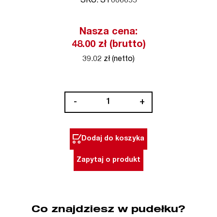
SKU: ST006655
Nasza cena:
48.00 zł (brutto)
39.02 zł (netto)
ilość
-
+
Złączki
wodoszczelne
do
Dodaj do koszyka
kabli
fi
Zapytaj o produkt
0,5-
1,5
mm
STEINEL
Co znajdziesz w pudełku?
(nr