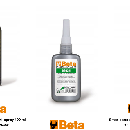
1 spray 400 ml
Smar penet
/400S)
BET