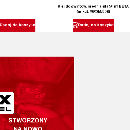
Klej do gwintów, średnia siła 50 ml BETA
(nr kat. 9802M/50B)
Dodaj do koszyka
Dodaj do koszyka
STWORZONY