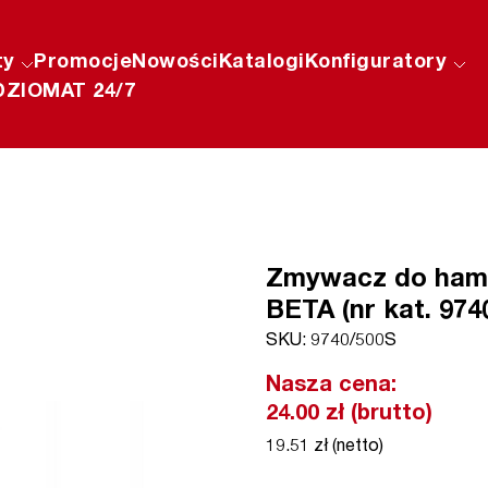
ty
Promocje
Nowości
Katalogi
Konfiguratory
ZIOMAT 24/7
Zmywacz do hamu
BETA (nr kat. 974
SKU: 9740/500S
Nasza cena:
24.00 zł (brutto)
19.51 zł (netto)