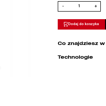
ilość
-
+
Zmywacz
do
hamulców
Dodaj do koszyka
spray
500
ml
Co znajdziesz w
BETA
(nr
kat.
Technologie
9740/500S)