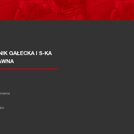
IK GAŁECKA I S-KA
AWNA
żnienia
ści