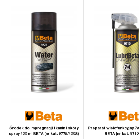
Środek do impregnacji tkanin i skóry
Preparat wielofunkcyjny 7w
spray 400 ml BETA (nr kat. 9775/400S)
BETA (nr kat. 9710