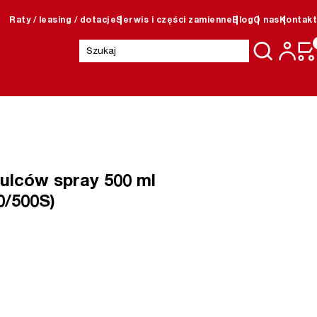
Raty / leasing / dotacje
Serwis i części zamienne
Blog
O nas
Kontakt
Szukaj:
lców spray 500 ml
0/500S)