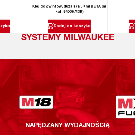
Klej do gwintów, duża siła 50 ml BETA (nr
kat. 9803H/50B)
szyka
Dodaj do koszyka
SYSTEMY MILWAUKEE
NAPĘDZANY WYDAJNOŚCIĄ