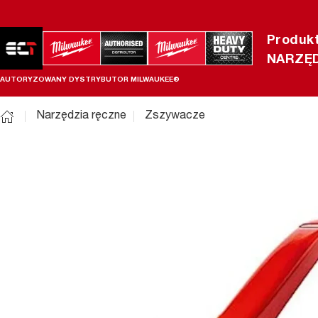
Produk
NARZĘD
AUTORYZOWANY DYSTRYBUTOR MILWAUKEE®
Narzędzia ręczne
Zszywacze