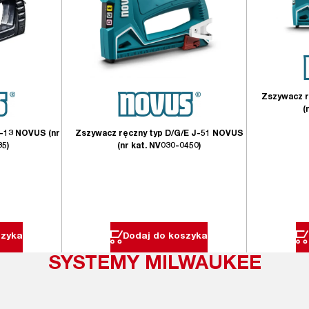
Zszywacz r
(
J-13 NOVUS (nr
Zszywacz ręczny typ D/G/E J-51 NOVUS
35)
(nr kat. NV030-0450)
szyka
Dodaj do koszyka
SYSTEMY MILWAUKEE