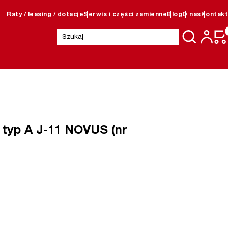
Raty / leasing / dotacje
Serwis i części zamienne
Blog
O nas
Kontakt
Szukaj:
typ A J-11 NOVUS (nr