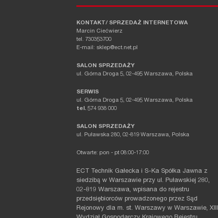
KONTAKT/ SPRZEDAŻ INTERNETOWA
Marcin Ciećwierz
tel. 730353700
E-mail: sklep@ect.net.pl
SALON SPRZEDAŻY
ul. Górna Droga 5, 02-495 Warszawa, Polska
SERWIS
ul. Górna Droga 5, 02-495 Warszawa, Polska
tel.
574 938 000
SALON SPRZEDAŻY
ul. Puławska 280, 02-819 Warszawa, Polska
Otwarte: pon - pt 08:00-17:00
ECT Technik Gałecka i S-Ka Spółka Jawna z
siedzibą w Warszawie przy ul. Puławskiej 280,
02-819 Warszawa, wpisana do rejestru
przedsiębiorców prowadzonego przez Sąd
Rejonowy dla m. st. Warszawy w Warszawie, XIII
Wydział Gospodarczy Krajowego Rejestru