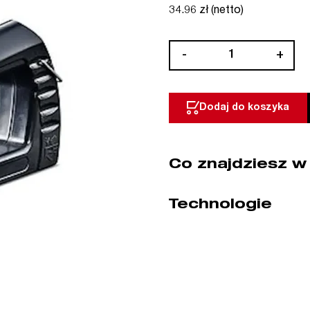
34.96 zł (netto)
ilość
-
+
Zszywacz
ręczny
typ
Dodaj do koszyka
A
J-
11
Co znajdziesz w
NOVUS
(nr
kat.
Technologie
NV030-
0436)