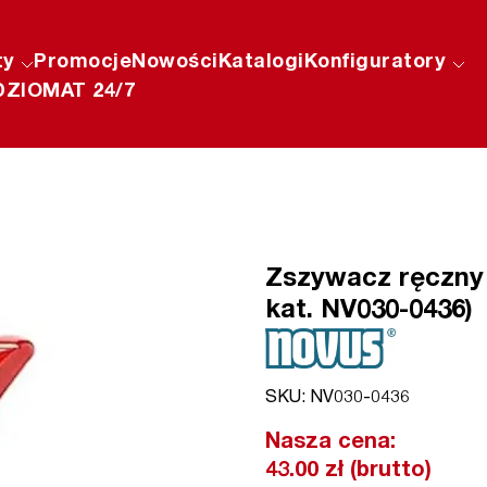
ty
Promocje
Nowości
Katalogi
Konfiguratory
ZIOMAT 24/7
Zszywacz ręczny 
kat. NV030-0436)
SKU: NV030-0436
Nasza cena:
43.00 zł (brutto)