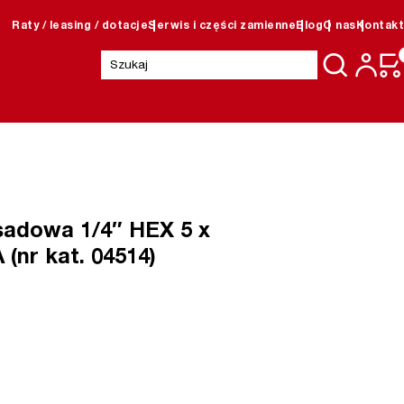
Raty / leasing / dotacje
Serwis i części zamienne
Blog
O nas
Kontakt
Szukaj:
sadowa 1/4″ HEX 5 x
(nr kat. 04514)