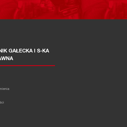
IK GAŁECKA I S-KA
AWNA
żnienia
ści