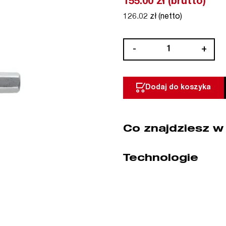
155.00 zł (brutto)
126.02 zł (netto)
ilość
-
+
Bit
końcówka
nasadowa
Dodaj do koszyka
1/4"
HEX
5
Co znajdziesz w
x
55
mm
Technologie
5
szt
WIHA
(nr
kat.