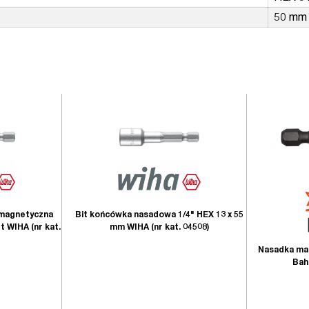
50 mm
Bit końcówka nasadowa 1/4" HEX 13 x 55
 magnetyczna
mm WIHA (nr kat. 04508)
t WIHA (nr kat.
Nasadka mag
Bah