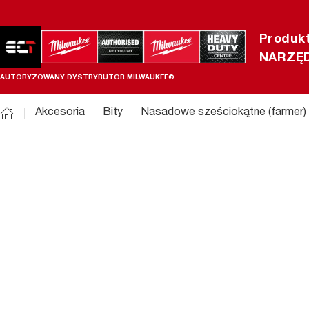
Produk
NARZĘD
AUTORYZOWANY DYSTRYBUTOR MILWAUKEE®
Akcesoria
Bity
Nasadowe sześciokątne (farmer)