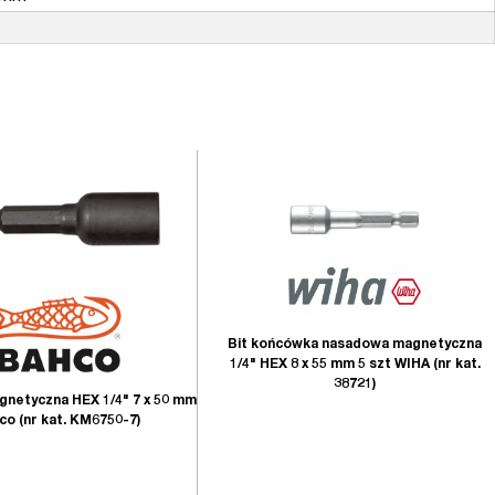
Bit końcówka nasadowa magnetyczna
1/4" HEX 8 x 55 mm 5 szt WIHA (nr kat.
38721)
netyczna HEX 1/4" 7 x 50 mm
co (nr kat. KM6750-7)