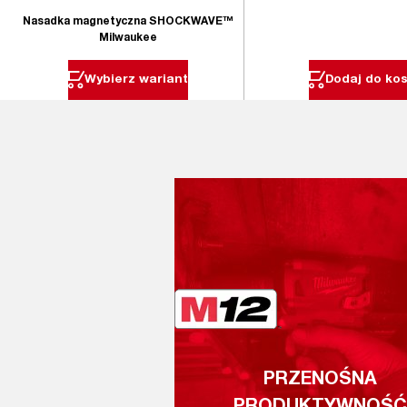
Nasadka magnetyczna SHOCKWAVE™
Milwaukee
Wybierz wariant
Dodaj do ko
PRZENOŚNA