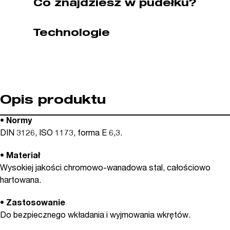
Co znajdziesz w pudełku?
5
szt
Technologie
WIHA
(nr
kat.
04511)
Opis produktu
• Normy
DIN 3126, ISO 1173, forma E 6,3.
• Materiał
Wysokiej jakości chromowo-wanadowa stal, całościowo
hartowana.
• Zastosowanie
Do bezpiecznego wkładania i wyjmowania wkrętów.