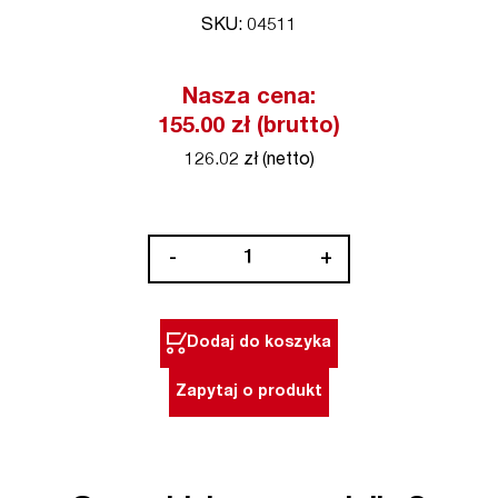
SKU: 04511
Nasza cena:
155.00 zł (brutto)
126.02 zł (netto)
ilość
-
+
Bit
końcówka
nasadowa
Dodaj do koszyka
1/4"
HEX
Zapytaj o produkt
7
x
55
mm