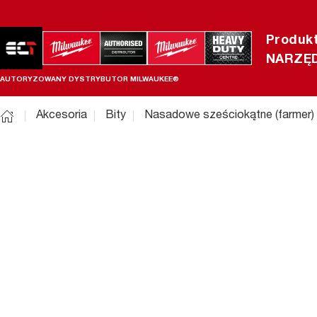
Produk
NARZĘD
AUTORYZOWANY DYSTRYBUTOR MILWAUKEE®
Akcesoria
Bity
Nasadowe sześciokątne (farmer)