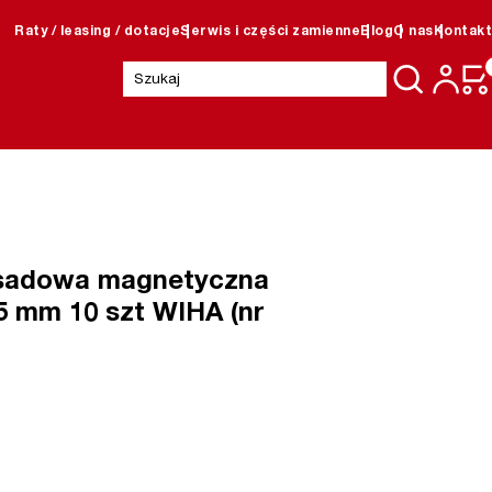
Raty / leasing / dotacje
Serwis i części zamienne
Blog
O nas
Kontakt
Szukaj:
asadowa magnetyczna
55 mm 10 szt WIHA (nr