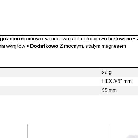
(nr
kat.
04640)
 jakości chromowo-wanadowa stal, całościowo hartowana
•
ania wkrętów
• Dodatkowo
Z mocnym, stałym magnesem
26 g
HEX 3/8" mm
55 mm