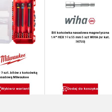
Bit końcówka nasadowa magnetyczna
1/4" HEX 10 x 55 mm 5 szt WIHA (nr kat.
38722)
3 szt. bitów z końcówką
asadową Milwaukee
Wybierz wariant
Dodaj do koszyka