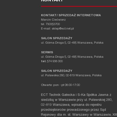
KONTAKT
KONTAKT/ SPRZEDAŻ INTERNETOWA
Marcin Ciećwierz
tel. 730353700
E-mail: sklep@ect.net.pl
SALON SPRZEDAŻY
ul. Górna Droga 5, 02-495 Warszawa, Polska
SERWIS
ul. Górna Droga 5, 02-495 Warszawa, Polska
tel.
574 938 000
SALON SPRZEDAŻY
ul. Puławska 280, 02-819 Warszawa, Polska
Otwarte: pon - pt 08:00-17:00
ECT Technik Gałecka i S-Ka Spółka Jawna z
siedzibą w Warszawie przy ul. Puławskiej 280,
02-819 Warszawa, wpisana do rejestru
przedsiębiorców prowadzonego przez Sąd
Rejonowy dla m. st. Warszawy w Warszawie, XIII