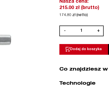
Nasza cena:
215.00 zł (brutto)
174.80 zł (netto)
ilość
-
+
Bit
końcówka
nasadowa
Dodaj do koszyka
magnetyczna
1/4"
HEX
Co znajdziesz w
3/8"
x
55
Technologie
mm
10
szt
WIHA