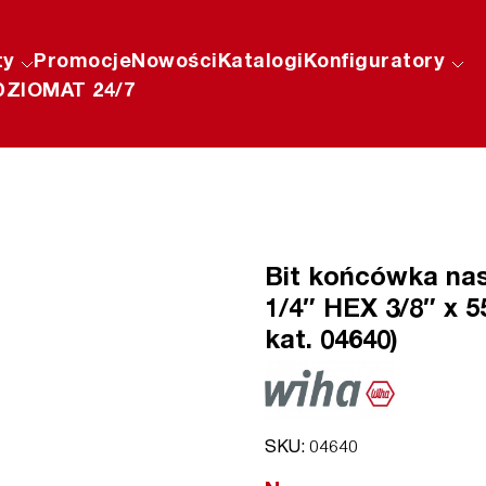
ty
Promocje
Nowości
Katalogi
Konfiguratory
ZIOMAT 24/7
Bit końcówka n
1/4″ HEX 3/8″ x 
kat. 04640)
SKU: 04640