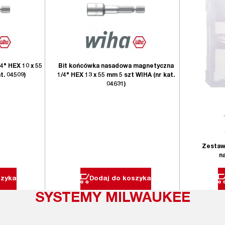
4" HEX 10 x 55
Bit końcówka nasadowa magnetyczna
t. 04509)
1/4" HEX 13 x 55 mm 5 szt WIHA (nr kat.
04631)
Zestaw 
n
szyka
Dodaj do koszyka
SYSTEMY MILWAUKEE