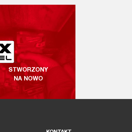
STWORZONY
NA NOWO