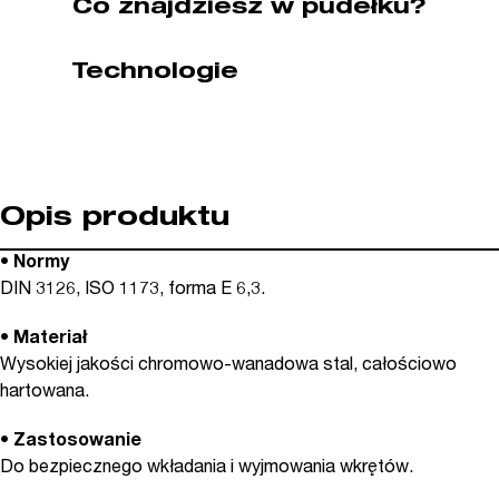
Co znajdziesz w pudełku?
mm
5
Technologie
szt
WIHA
(nr
kat.
04633)
Opis produktu
• Normy
DIN 3126, ISO 1173, forma E 6,3.
• Materiał
Wysokiej jakości chromowo-wanadowa stal, całościowo
hartowana.
• Zastosowanie
Do bezpiecznego wkładania i wyjmowania wkrętów.