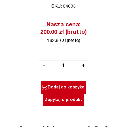
SKU: 04633
Nasza cena:
200.00 zł (brutto)
162.60 zł (netto)
ilość
-
+
Bit
końcówka
nasadowa
Dodaj do koszyka
magnetyczna
1/4"
Zapytaj o produkt
HEX
8
x
55