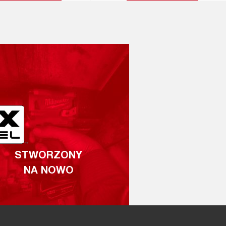
STWORZONY
NA NOWO