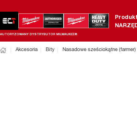
Produk
NARZĘD
AUTORYZOWANY DYSTRYBUTOR MILWAUKEE®
Akcesoria
Bity
Nasadowe sześciokątne (farmer)