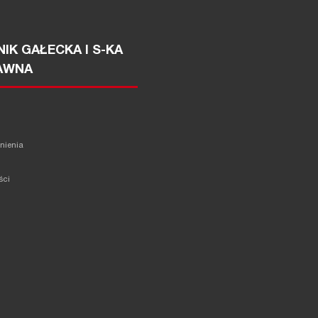
IK GAŁECKA I S-KA
AWNA
żnienia
ści