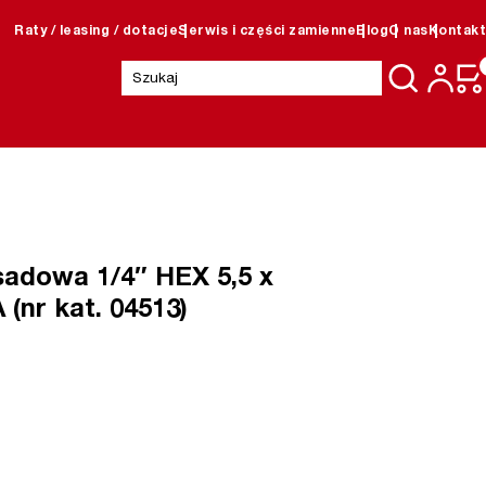
Raty / leasing / dotacje
Serwis i części zamienne
Blog
O nas
Kontakt
Szukaj:
adowa 1/4″ HEX 5,5 x
(nr kat. 04513)