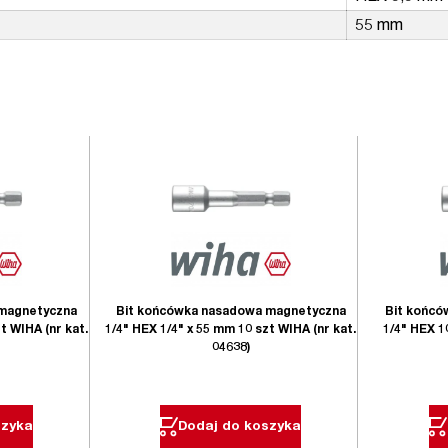
55 mm
Bit końcó
 magnetyczna
Bit końcówka nasadowa magnetyczna
1/4" HEX 1
t WIHA (nr kat.
1/4" HEX 1/4" x 55 mm 10 szt WIHA (nr kat.
04638)
szyka
Dodaj do koszyka