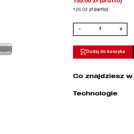
155.00 zł (brutto)
126.02 zł (netto)
ilość
-
+
Bit
końcówka
nasadowa
Dodaj do koszyka
1/4"
HEX
5,5
Co znajdziesz w
x
55
mm
Technologie
5
szt
WIHA
(nr
kat.