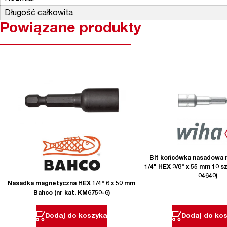
Długość całkowita
Powiązane produkty
Bit końcówka nasadowa
1/4" HEX 3/8" x 55 mm 10 sz
04640)
Nasadka magnetyczna HEX 1/4" 6 x 50 mm
Bahco (nr kat. KM6750-6)
Dodaj do koszyka
Dodaj do ko