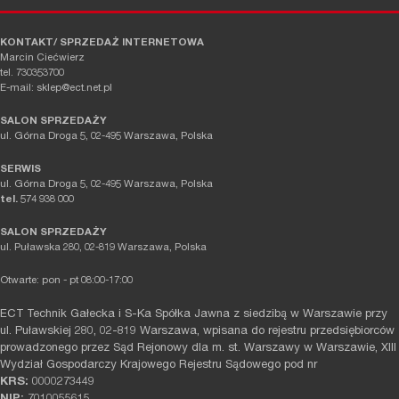
KONTAKT/ SPRZEDAŻ INTERNETOWA
Marcin Ciećwierz
tel. 730353700
E-mail: sklep@ect.net.pl
SALON SPRZEDAŻY
ul. Górna Droga 5, 02-495 Warszawa, Polska
SERWIS
ul. Górna Droga 5, 02-495 Warszawa, Polska
tel.
574 938 000
SALON SPRZEDAŻY
ul. Puławska 280, 02-819 Warszawa, Polska
Otwarte: pon - pt 08:00-17:00
ECT Technik Gałecka i S-Ka Spółka Jawna z siedzibą w Warszawie przy
ul. Puławskiej 280, 02-819 Warszawa, wpisana do rejestru przedsiębiorców
prowadzonego przez Sąd Rejonowy dla m. st. Warszawy w Warszawie, XIII
Wydział Gospodarczy Krajowego Rejestru Sądowego pod nr
KRS:
0000273449