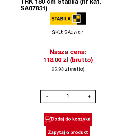
TRK 180 cm Stabila (nr kat.
SA07831)
SKU: SA07831
Nasza cena:
118.00 zł (brutto)
95.93 zł (netto)
ilość
-
+
Łata
murarska
trapezowa
Dodaj do koszyka
typ
TRK
Zapytaj o produkt