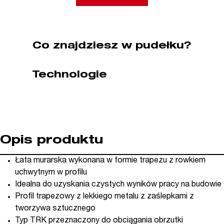
180
cm
Stabila
(nr
Co znajdziesz w pudełku?
kat.
SA07831)
Technologie
Opis produktu
Łata murarska wykonana w formie trapezu z rowkiem
uchwytnym w profilu
Idealna do uzyskania czystych wyników pracy na budowie
Profil trapezowy z lekkiego metalu z zaślepkami z
tworzywa sztucznego
Typ TRK przeznaczony do obciągania obrzutki