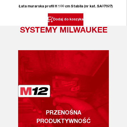
Łata murarska profil H 100 cm Stabila (nr kat. SA07827)
Dodaj do koszyka
SYSTEMY MILWAUKEE
PRZENOŚNA
PRODUKTYWNOŚĆ