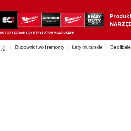
Produk
NARZĘD
AUTORYZOWANY DYSTRYBUTOR MILWAUKEE®
Budownictwo i remonty
Łaty murarskie
Bez libele