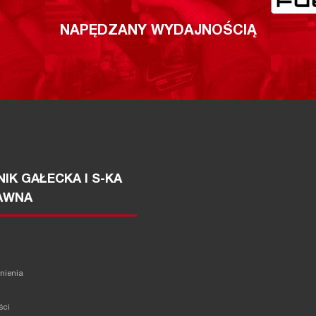
NAPĘDZANY WYDAJNOŚCIĄ
IK GAŁECKA I S-KA
AWNA
żnienia
ści