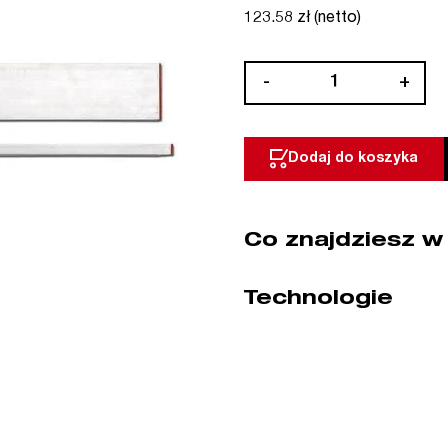
123.58 zł (netto)
ilość
-
+
Łata
murarska
typ
Dodaj do koszyka
AL
250
cm
Co znajdziesz w
Stabila
(nr
kat.
Technologie
SA07816)