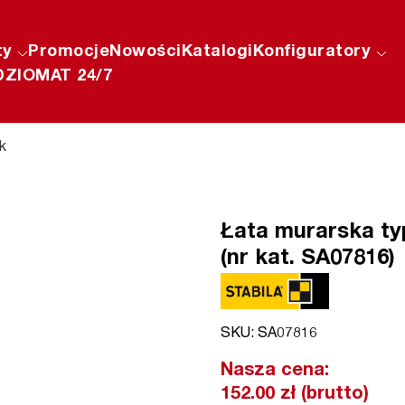
ty
Promocje
Nowości
Katalogi
Konfiguratory
ZIOMAT 24/7
k
Łata murarska ty
(nr kat. SA07816)
SKU: SA07816
Nasza cena:
152.00 zł (brutto)