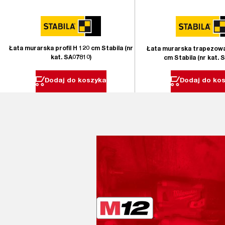
Łata murarska profil H 120 cm Stabila (nr
Łata murarska trapezowa
kat. SA07810)
cm Stabila (nr kat. 
Dodaj do koszyka
Dodaj do ko