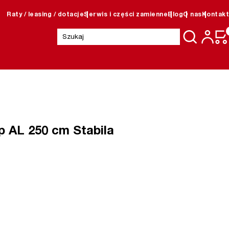
Raty / leasing / dotacje
Serwis i części zamienne
Blog
O nas
Kontakt
Szukaj:
p AL 250 cm Stabila