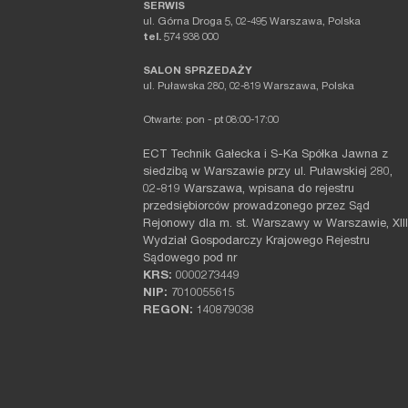
SERWIS
ul. Górna Droga 5, 02-495 Warszawa, Polska
tel.
574 938 000
SALON SPRZEDAŻY
ul. Puławska 280, 02-819 Warszawa, Polska
Otwarte: pon - pt 08:00-17:00
ECT Technik Gałecka i S-Ka Spółka Jawna z
siedzibą w Warszawie przy ul. Puławskiej 280,
02-819 Warszawa, wpisana do rejestru
przedsiębiorców prowadzonego przez Sąd
Rejonowy dla m. st. Warszawy w Warszawie, XIII
Wydział Gospodarczy Krajowego Rejestru
Sądowego pod nr
KRS:
0000273449
NIP:
7010055615
REGON:
140879038