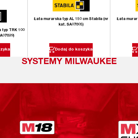
Łata murarska typ AL 150 cm Stabila (nr
Łata murars
kat. SA07805)
 typ TRK 100
SA07829)
szyka
Dodaj do koszyka
SYSTEMY MILWAUKEE