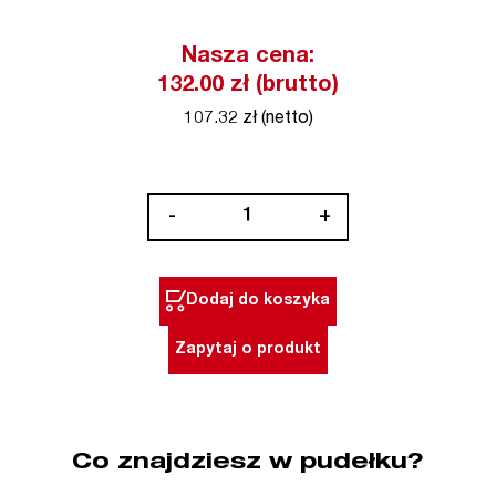
Nasza cena:
132.00 zł (brutto)
107.32 zł (netto)
ilość
-
+
Łata
murarska
typ
Dodaj do koszyka
AL
200
Zapytaj o produkt
cm
Stabila
(nr
kat.
Co znajdziesz w pudełku?
SA07801)