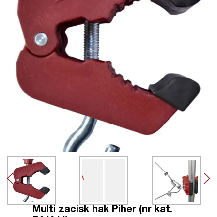
Multi zacisk hak Piher (nr kat.