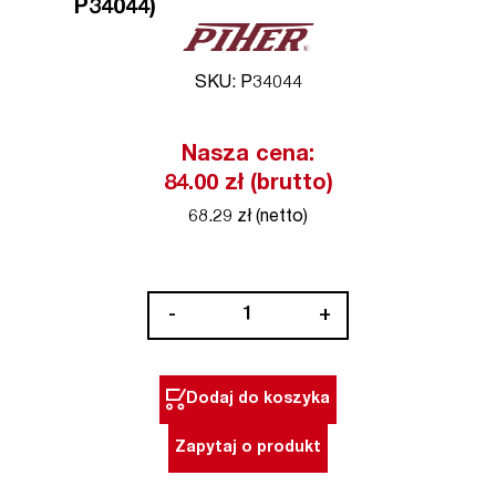
P34044)
SKU: P34044
Nasza cena:
84.00 zł (brutto)
68.29 zł (netto)
ilość
-
+
Multi
zacisk
hak
Dodaj do koszyka
Piher
(nr
Zapytaj o produkt
kat.
P34044)