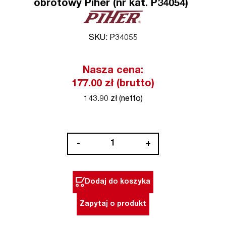
obrotowy Piher (nr kat. P34054)
SKU: P34055
Nasza cena:
177.00 zł (brutto)
143.90 zł (netto)
ilość
-
+
Podwójny
multi
zacisk
Dodaj do koszyka
obrotowy
Piher
Zapytaj o produkt
(nr
kat.