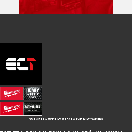
AUTORYZOWANY DYSTRYBUTOR MILWAUKEE®