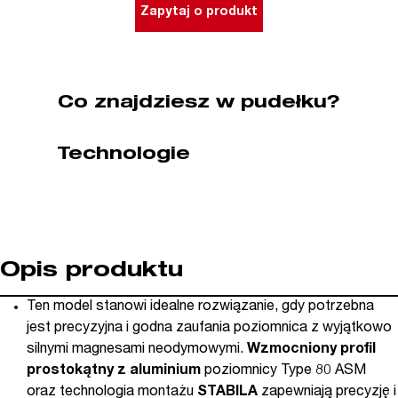
ASM
Zapytaj o produkt
60
cm
STABILA
(nr
Co znajdziesz w pudełku?
kat.
19178)
Technologie
Opis produktu
Ten model stanowi idealne rozwiązanie, gdy potrzebna
jest precyzyjna i godna zaufania poziomnica z wyjątkowo
silnymi magnesami neodymowymi.
Wzmocniony profil
prostokątny z aluminium
poziomnicy Type 80 ASM
oraz technologia montażu
STABILA
zapewniają precyzję i