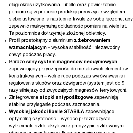
długi okres użytkowania. Libelle oraz powierzchnie
pomiaru są w procesie produkcji precyzyjnie względem
siebie ustawiane, a następnie trwale ze sobą łączone, aby
zapewnić maksymalną dokładność pomiaru na wiele lat.
Ta poziomnica dotrzymuje złożonej obietnicy.
Profil prostokątny z aluminium
z żebrowaniem
wzmacniającym
– wysoka stabilność i niezawodny
chwyt podczas pracy.
Bardzo
silny system magnesów neodymowych
zapewniający przyczepność do metalowych elementów
konstrukcyjnych – wolne ręce podczas wyrównywania i
regulowania słupów oraz dźwigarów (system jest do 5
razy silniejszy od zwyczajnych magnesów ferrytowych).
Zintegrowane
stopki antypoślizgowe
zapewniają
stabilne przyleganie podczas zaznaczania.
Wysokiej jakości libelle STABILA
zapewniające
optymalną czytelność – wysoce przezroczyste,
wytrzymałe szkło akrylowe z precyzyjnie szlifowanymi