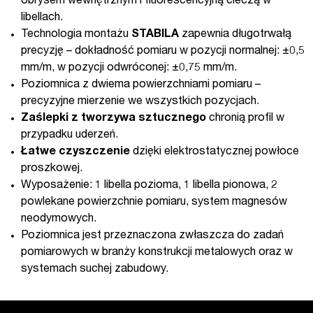
obrysem wewnętrznym i fluorescencyjną cieczą w
libellach.
Technologia montażu
STABILA
zapewnia długotrwałą
precyzję – dokładność pomiaru w pozycji normalnej: ±0,5
mm/m, w pozycji odwróconej: ±0,75 mm/m.
Poziomnica z dwiema powierzchniami pomiaru –
precyzyjne mierzenie we wszystkich pozycjach.
Zaślepki z tworzywa sztucznego
chronią profil w
przypadku uderzeń.
Łatwe czyszczenie
dzięki elektrostatycznej powłoce
proszkowej.
Wyposażenie: 1 libella pozioma, 1 libella pionowa, 2
powlekane powierzchnie pomiaru, system magnesów
neodymowych.
Poziomnica jest przeznaczona zwłaszcza do zadań
pomiarowych w branży konstrukcji metalowych oraz w
systemach suchej zabudowy.