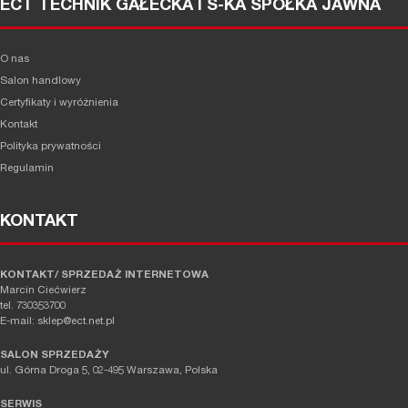
ECT TECHNIK GAŁECKA I S-KA SPÓŁKA JAWNA
O nas
Salon handlowy
Certyfikaty i wyróżnienia
Kontakt
Polityka prywatności
Regulamin
KONTAKT
KONTAKT/ SPRZEDAŻ INTERNETOWA
Marcin Ciećwierz
tel. 730353700
E-mail: sklep@ect.net.pl
SALON SPRZEDAŻY
ul. Górna Droga 5, 02-495 Warszawa, Polska
SERWIS