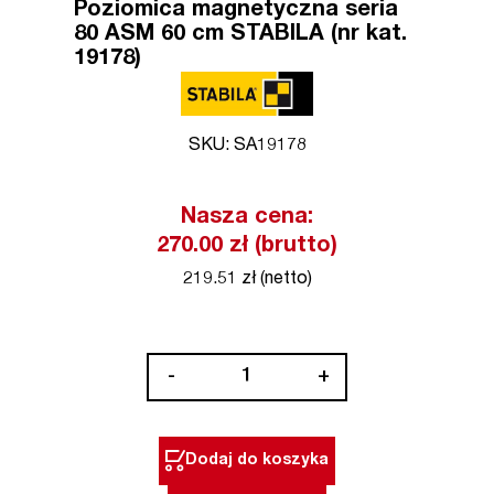
Poziomica magnetyczna seria
80 ASM 60 cm STABILA (nr kat.
19178)
SKU: SA19178
Nasza cena:
270.00 zł (brutto)
219.51 zł (netto)
ilość
-
+
Poziomica
magnetyczna
seria
Dodaj do koszyka
80