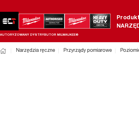
Produk
NARZĘD
AUTORYZOWANY DYSTRYBUTOR MILWAUKEE®
Narzędzia ręczne
Przyrządy pomiarowe
Poziomi