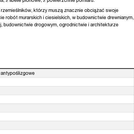
a, 2 libelle pionowe, 2 powierzchnie pomiaru.
rzemieślników, którzy muszą znacznie obciążać swoje
cie robót murarskich i ciesielskich, w budownictwie drewnianym,
j, budownictwie drogowym, ogrodnictwie i architekturze
 antypoślizgowe