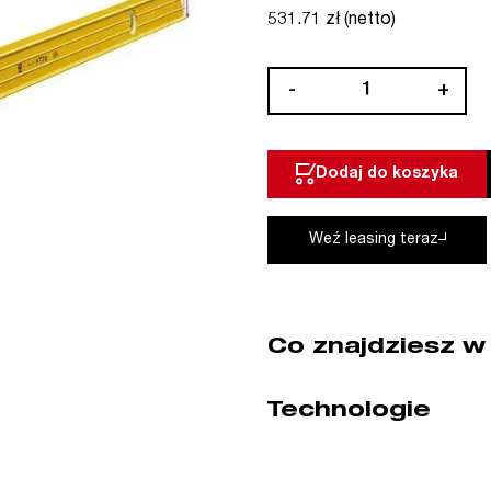
531.71 zł (netto)
ilość
-
+
Poziomica
seria
96-
Dodaj do koszyka
2
200
cm
Weź leasing teraz
STABILA
(nr
kat.
15231)
Co znajdziesz w
Technologie