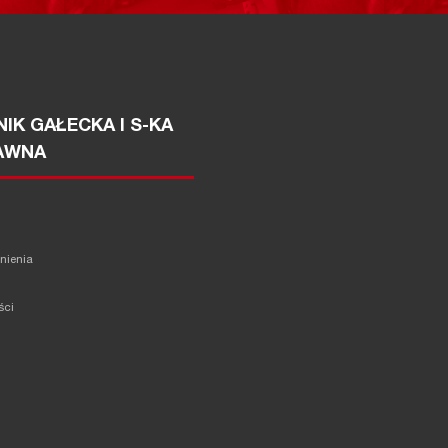
IK GAŁECKA I S-KA
AWNA
żnienia
ści