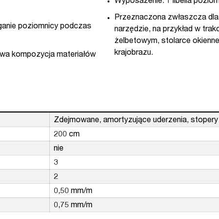
Wyposażenie: 1 libella poziom
Przeznaczona zwłaszcza dla 
eganie poziomnicy podczas
narzędzie, na przykład w trak
żelbetowym, stolarce okienne
krajobrazu.
owa kompozycja materiałów
Zdejmowane, amortyzujące uderzenia, stopery
200 cm
nie
3
2
0,50 mm/m
0,75 mm/m