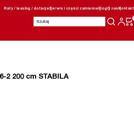
Raty / leasing / dotacje
Serwis i części zamienne
Blog
O nas
Kontakt
Szukaj:
96-2 200 cm STABILA