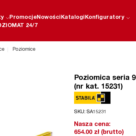
ty
Promocje
Nowości
Katalogi
Konfiguratory
ZIOMAT 24/7
ce
Poziomice
Poziomica seria 
(nr kat. 15231)
SKU: SA15231
Nasza cena:
654.00 zł (brutto)