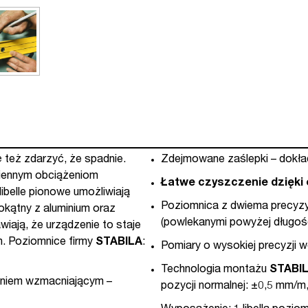
 też zdarzyć, że spadnie.
Zdejmowane zaślepki – dokła
ziennym obciążeniom
Łatwe czyszczenie dzięki 
ibelle pionowe umożliwiają
Poziomnica z dwiema precyzy
okątny z aluminium oraz
(powlekanymi powyżej długośc
awiają, że urządzenie to staje
h. Poziomnice firmy
STABILA
:
Pomiary o wysokiej precyzji 
Technologia montażu
STABI
niem wzmacniającym –
pozycji normalnej: ±0,5 mm/m