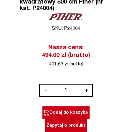
kwadratowy 800 cm Piher (nr
kat. P24004)
SKU: P24004
Nasza cena:
494.00 zł (brutto)
401.63 zł (netto)
ilość
-
+
Ścisk
taśmowy
stalowy
Dodaj do koszyka
kwadratowy
800
Zapytaj o produkt
cm