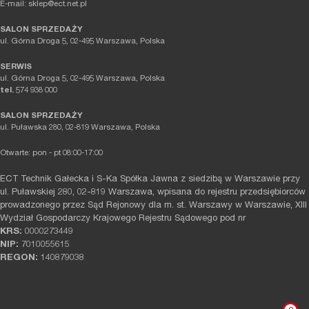
E-mail: sklep@ect.net.pl
SALON SPRZEDAŻY
ul. Górna Droga 5, 02-495 Warszawa, Polska
SERWIS
ul. Górna Droga 5, 02-495 Warszawa, Polska
tel.
574 938 000
SALON SPRZEDAŻY
ul. Puławska 280, 02-819 Warszawa, Polska
Otwarte: pon - pt 08:00-17:00
ECT Technik Gałecka i S-Ka Spółka Jawna z siedzibą w Warszawie przy
ul. Puławskiej 280, 02-819 Warszawa, wpisana do rejestru przedsiębiorców
prowadzonego przez Sąd Rejonowy dla m. st. Warszawy w Warszawie, XIII
Wydział Gospodarczy Krajowego Rejestru Sądowego pod nr
KRS:
0000273449
NIP:
7010055615
REGON:
140879038