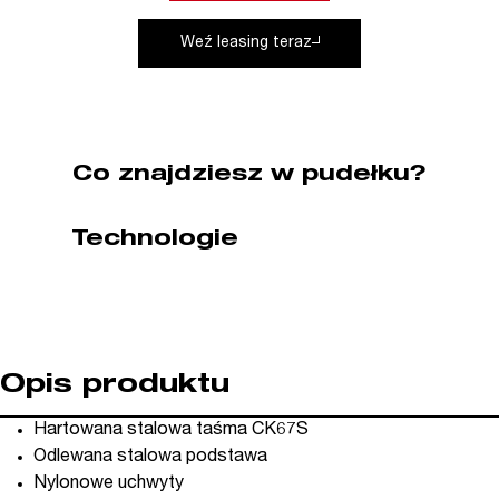
Piher
Weź leasing teraz
(nr
kat.
P24004)
Co znajdziesz w pudełku?
Technologie
Opis produktu
Hartowana stalowa taśma CK67S
Odlewana stalowa podstawa
Nylonowe uchwyty