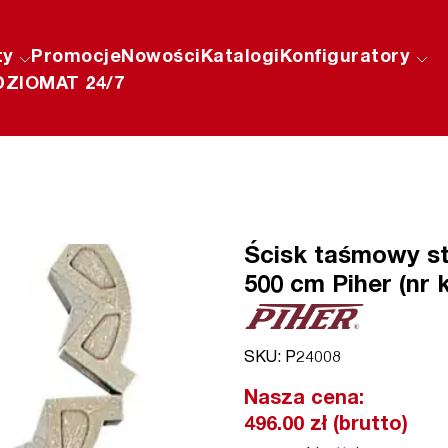
ty
Promocje
Nowości
Katalogi
Konfiguratory
ZIOMAT 24/7
Ścisk taśmowy s
500 cm Piher (nr 
SKU: P24008
Nasza cena:
496.00 zł (brutto)