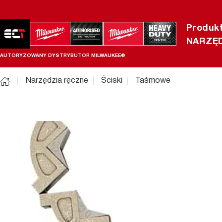
Produk
NARZĘD
AUTORYZOWANY DYSTRYBUTOR MILWAUKEE®
Narzędzia ręczne
Ściski
Taśmowe