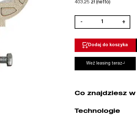
403.25 zł (netto)
ilość
-
+
Ścisk
taśmowy
stalowy
Dodaj do koszyka
ośmiokątny
500
cm
Weź leasing teraz
Piher
(nr
kat.
P24008)
Co znajdziesz w
Technologie