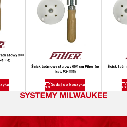
wadratowy 800
P24004)
Ścisk taśmowy stalowy 650 cm Piher (nr
Ścisk taśm
kat. P24005)
szyka
Dodaj do koszyka
SYSTEMY MILWAUKEE