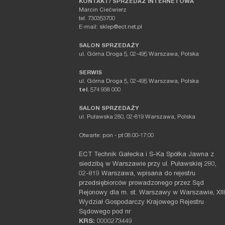
KONTAKT/ SPRZEDAŻ INTERNETOWA
Marcin Ciećwierz
tel. 730353700
E-mail: sklep@ect.net.pl
SALON SPRZEDAŻY
ul. Górna Droga 5, 02-495 Warszawa, Polska
SERWIS
ul. Górna Droga 5, 02-495 Warszawa, Polska
tel.
574 938 000
SALON SPRZEDAŻY
ul. Puławska 280, 02-819 Warszawa, Polska
Otwarte: pon - pt 08:00-17:00
ECT Technik Gałecka i S-Ka Spółka Jawna z
siedzibą w Warszawie przy ul. Puławskiej 280,
02-819 Warszawa, wpisana do rejestru
przedsiębiorców prowadzonego przez Sąd
Rejonowy dla m. st. Warszawy w Warszawie, XIII
Wydział Gospodarczy Krajowego Rejestru
Sądowego pod nr
KRS:
0000273449