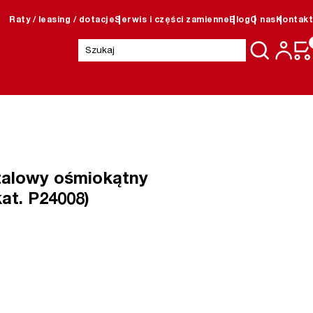
Raty / leasing / dotacje
Serwis i części zamienne
Blog
O nas
Kontakt
Szukaj:
talowy ośmiokątny
kat. P24008)