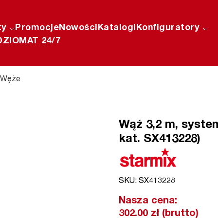
ty
Promocje
Nowości
Katalogi
Konfiguratory
ZIOMAT 24/7
Węże
Wąż 3,2 m, syst
kat. SX413228)
SKU: SX413228
Nasza cena:
302.00 zł (brutto)