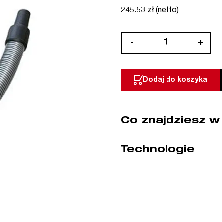
245.53 zł (netto)
ilość
-
+
Wąż
3,2
m,
Dodaj do koszyka
system
35
mm
Co znajdziesz w
STARMIX
(nr
kat.
Technologie
SX413228)