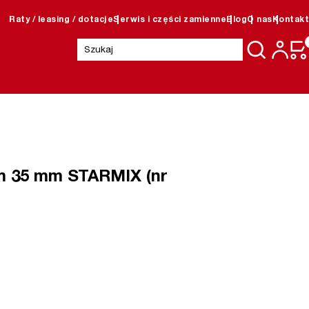
Raty / leasing / dotacje
Serwis i części zamienne
Blog
O nas
Kontakt
Szukaj:
em 35 mm STARMIX (nr