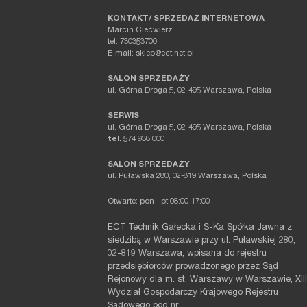
KONTAKT/ SPRZEDAŻ INTERNETOWA
Marcin Ciećwierz
tel. 730353700
E-mail: sklep@ect.net.pl
SALON SPRZEDAŻY
ul. Górna Droga 5, 02-495 Warszawa, Polska
SERWIS
ul. Górna Droga 5, 02-495 Warszawa, Polska
tel.
574 938 000
SALON SPRZEDAŻY
ul. Puławska 280, 02-819 Warszawa, Polska
Otwarte: pon - pt 08:00-17:00
ECT Technik Gałecka i S-Ka Spółka Jawna z
siedzibą w Warszawie przy ul. Puławskiej 280,
02-819 Warszawa, wpisana do rejestru
przedsiębiorców prowadzonego przez Sąd
Rejonowy dla m. st. Warszawy w Warszawie, XIII
Wydział Gospodarczy Krajowego Rejestru
Sądowego pod nr