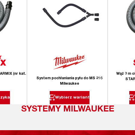
ARMIX (nr kat.
Wąż 3 m o
System pochłaniania pyłu do MS 216
STAR
Milwaukee
szyka
Wybierz wariant
SYSTEMY MILWAUKEE