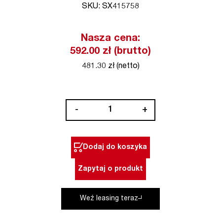
SKU: SX415758
Nasza cena:
592.00 zł (brutto)
481.30 zł (netto)
ilość
-
+
Wąż
5
m,
Dodaj do koszyka
system
49
Zapytaj o produkt
mm
STARMIX
Weź leasing teraz
(nr
kat.