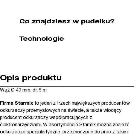
SX415758)
Co znajdziesz w pudełku?
Technologie
Opis produktu
Wąż Ø 49 mm, dł. 5 m
Firma Starmix
to jeden z trzech największych producentów
odkurzaczy przemysłowych na świecie, a także wiodący
producent odkurzaczy współpracujących z
elektronarzędziami. W asortymencie Starmix można znaleźć
odkurzacze specjalistyczne, przeznaczone do prac z takimi