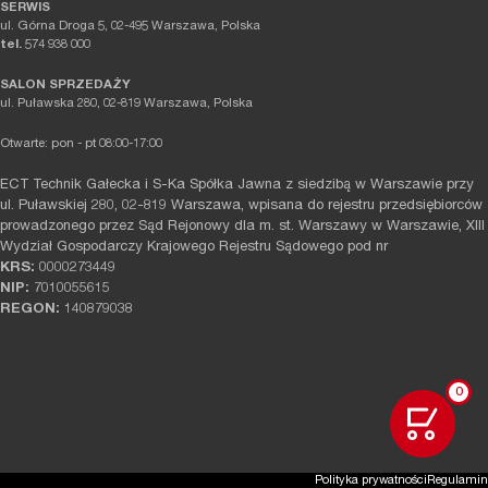
SERWIS
ul. Górna Droga 5, 02-495 Warszawa, Polska
tel.
574 938 000
SALON SPRZEDAŻY
ul. Puławska 280, 02-819 Warszawa, Polska
Otwarte: pon - pt 08:00-17:00
ECT Technik Gałecka i S-Ka Spółka Jawna z siedzibą w Warszawie przy
ul. Puławskiej 280, 02-819 Warszawa, wpisana do rejestru przedsiębiorców
prowadzonego przez Sąd Rejonowy dla m. st. Warszawy w Warszawie, XIII
Wydział Gospodarczy Krajowego Rejestru Sądowego pod nr
KRS:
0000273449
NIP:
7010055615
REGON:
140879038
0
Polityka prywatności
Regulamin