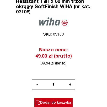
Resistant T9H x 60 mm trzon
okrągły SoftFinish WIHA (nr kat.
03108)
SKU: 03108
Nasza cena:
49.00 zł (brutto)
39.84 zł (netto)
ilość
-
+
Wkrętak
TORX
Tamper
Dodaj do koszyka
Resistant