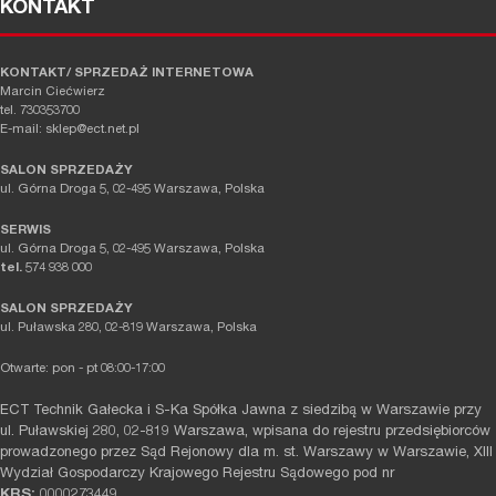
KONTAKT
KONTAKT/ SPRZEDAŻ INTERNETOWA
Marcin Ciećwierz
tel. 730353700
E-mail: sklep@ect.net.pl
SALON SPRZEDAŻY
ul. Górna Droga 5, 02-495 Warszawa, Polska
SERWIS
ul. Górna Droga 5, 02-495 Warszawa, Polska
tel.
574 938 000
SALON SPRZEDAŻY
ul. Puławska 280, 02-819 Warszawa, Polska
Otwarte: pon - pt 08:00-17:00
ECT Technik Gałecka i S-Ka Spółka Jawna z siedzibą w Warszawie przy
ul. Puławskiej 280, 02-819 Warszawa, wpisana do rejestru przedsiębiorców
prowadzonego przez Sąd Rejonowy dla m. st. Warszawy w Warszawie, XIII
Wydział Gospodarczy Krajowego Rejestru Sądowego pod nr
KRS:
0000273449