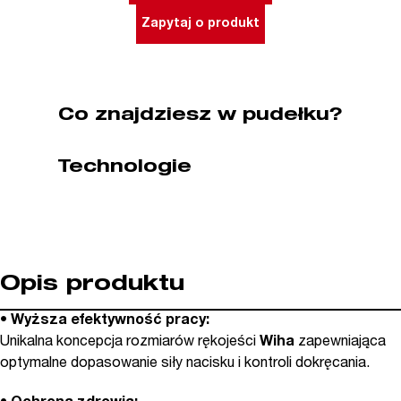
T9H
Zapytaj o produkt
x
60
mm
trzon
Co znajdziesz w pudełku?
okrągły
SoftFinish
Technologie
WIHA
(nr
kat.
03108)
Opis produktu
•
Wyższa efektywność pracy:
Unikalna koncepcja rozmiarów rękojeści
Wiha
zapewniająca
optymalne dopasowanie siły nacisku i kontroli dokręcania.