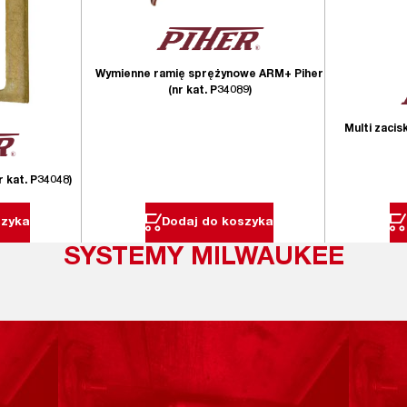
Wymienne ramię sprężynowe ARM+ Piher
(nr kat. P34089)
Multi zacis
r kat. P34048)
szyka
Dodaj do koszyka
SYSTEMY MILWAUKEE