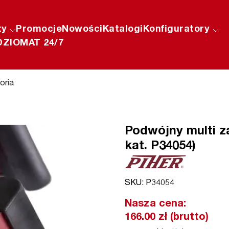
ty
Promocje
Nowości
Katalogi
Konfiguratory
ZIOMAT 24/7
oria
Podwójny multi za
kat. P34054)
SKU: P34054
Nasza cena:
166.00 zł (brutto)