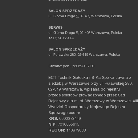
SALON SPRZEDAŻY
ul. Górna Droga 5, 02-495 Warszawa, Polska
SERWIS
ul. Górna Droga 5, 02-495 Warszawa, Polska
tel.
574 938 000
SALON SPRZEDAŻY
ul. Puławska 280, 02-819 Warszawa, Polska
Otwarte: pon - pt 08:00-17:00
ECT Technik Gałecka i S-Ka Spółka Jawna z
siedzibą w Warszawie przy ul. Puławskiej 280,
02-819 Warszawa, wpisana do rejestru
przedsiębiorców prowadzonego przez Sąd
Rejonowy dla m. st. Warszawy w Warszawie, XIII
Wydział Gospodarczy Krajowego Rejestru
Sądowego pod nr
KRS:
0000273449
NIP:
7010055615
REGON:
140879038