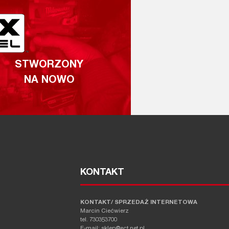
STWORZONY
NA NOWO
KONTAKT
KONTAKT/ SPRZEDAŻ INTERNETOWA
Marcin Ciećwierz
tel. 730353700
E-mail: sklep@ect.net.pl