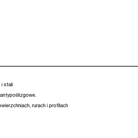
 stali
antypoślizgowe.
ierzchniach, rurach i profilach