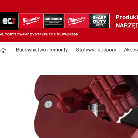
Produk
NARZĘD
AUTORYZOWANY DYSTRYBUTOR MILWAUKEE®
Budownictwo i remonty
Statywy i podpory
Akces