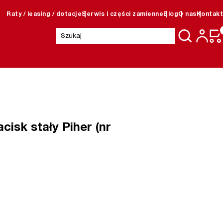
Raty / leasing / dotacje
Serwis i części zamienne
Blog
O nas
Kontakt
Szukaj:
cisk stały Piher (nr