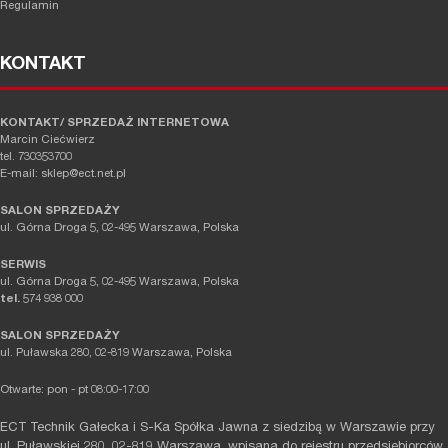
Regulamin
KONTAKT
KONTAKT/ SPRZEDAŻ INTERNETOWA
Marcin Ciećwierz
tel. 730353700
E-mail: sklep@ect.net.pl
SALON SPRZEDAŻY
ul. Górna Droga 5, 02-495 Warszawa, Polska
SERWIS
ul. Górna Droga 5, 02-495 Warszawa, Polska
tel.
574 938 000
SALON SPRZEDAŻY
ul. Puławska 280, 02-819 Warszawa, Polska
Otwarte: pon - pt 08:00-17:00
ECT Technik Gałecka i S-Ka Spółka Jawna z siedzibą w Warszawie przy
ul. Puławskiej 280, 02-819 Warszawa, wpisana do rejestru przedsiębiorców