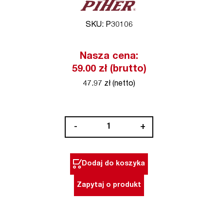
SKU: P30106
Nasza cena:
59.00 zł (brutto)
47.97 zł (netto)
ilość
-
+
Przyssawka
do
klejenia
Dodaj do koszyka
7,8
cm
Zapytaj o produkt
Piher
(nr
kat.